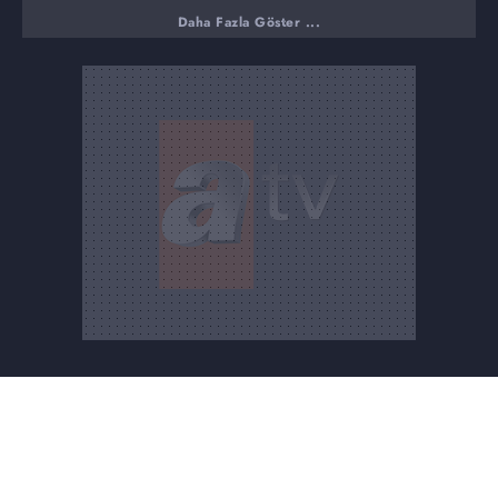
Aydın, Söke'den programa katılan Vefa Bey Keskin
Daha Fazla Göster ...
ailesinde yıllarca yaşanan vahşeti anlattı. Bunca zaman
programa katılmak için kararsızlıkları olduğunu belirten
Vefa Bey gördükleri zulmü, ailede yaşanan korku dolu
anları anlattı. Babası Hüseyin Keskin'in 5 çocuğunu da
öldürdüğünü 20 yıl sonra tutuklandığını söylerken 17
kardeşten 8'i ya öldü ya da öldürüldüğünü iddia etti.
Hüseyin Bey 3 çocuğunu da bırakıp Mesut Kadal'a
kaçtığını iddia ediyor. Hüseyin Bey, Kader Hanımın
çocuklarına teyzeme gidiyorum, hastaneye gidiyorum
deyip evden çıkıp bir daha dönmeyen Kader Gaye
Mirze'yi aramak için yayına katıldı. Eşinin böyle bir şey
yaptığına inanamayan Hüseyin Bey, eşinin kilolu
olduğunu, çocuklarına iyi baktığını belirtirken eşi mide
ameliyatı olduktan sonra tavırlarının değiştiğini çocukları
bile doyurmadığını anlattı.
Rabia Hanım; 7 Temmuz 2024'ten beri haber alamadığı
21 yaşındaki oğlu Fatih Aydın'ı aramak için stüdyoya
geldi. Babasıyla tartışıp İstanbul Halkalı'dan şüpheli
şekilde kayıplara karışan 21 yaşındaki gencin akıbeti
konuşuldu. İddiaların odağındaki Cem Bey'in kardeşi
Süleyman Bey yayına katıldı Mahmut Aydın'ı
tanımadıklarını belirten kardeş ortak arkadaşları da
olmadığını söyledi.