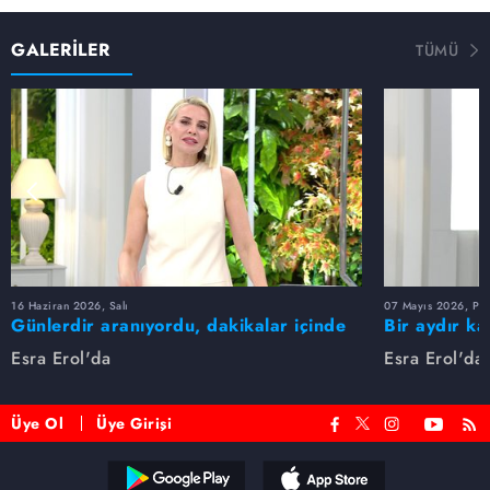
GALERİLER
TÜMÜ
16 Haziran 2026, Salı
07 Mayıs 2026, Pe
Günlerdir aranıyordu, dakikalar içinde
Bir aydır ka
bulundu!
buldu
Esra Erol'da
Esra Erol'da
Üye Ol
Üye Girişi
Reddet