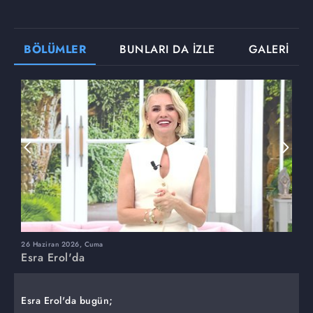
BÖLÜMLER
BUNLARI DA İZLE
GALERİ
26 Haziran 2026, Cuma
2
Esra Erol'da
E
Esra Erol'da bugün;