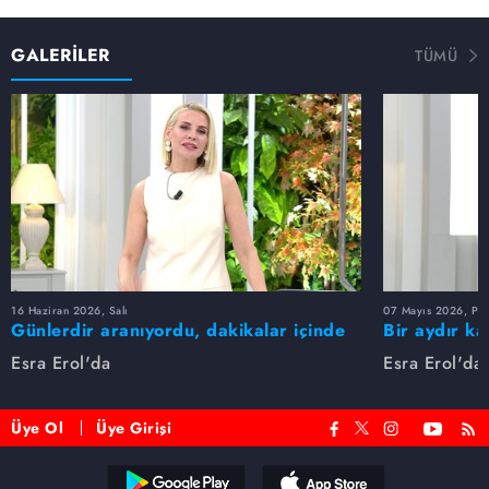
GALERİLER
TÜMÜ
16 Haziran 2026, Salı
07 Mayıs 2026, Pe
Günlerdir aranıyordu, dakikalar içinde
Bir aydır ka
bulundu!
buldu
Esra Erol'da
Esra Erol'da
Üye Ol
Üye Girişi