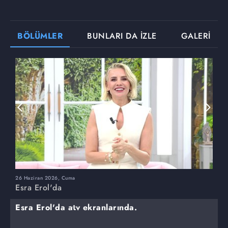
BÖLÜMLER
BUNLARI DA İZLE
GALERİ
26 Haziran 2026, Cuma
2
Esra Erol'da
E
Esra Erol'da atv ekranlarında.