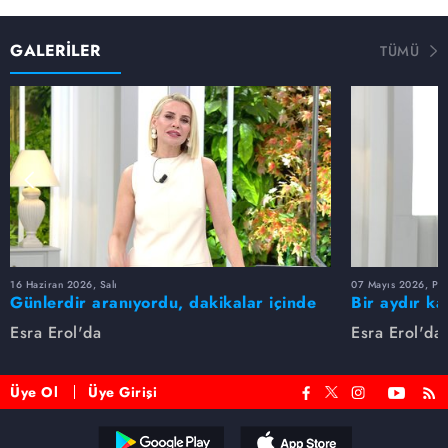
GALERİLER
TÜMÜ
16 Haziran 2026, Salı
07 Mayıs 2026, Pe
Günlerdir aranıyordu, dakikalar içinde
Bir aydır ka
bulundu!
buldu
Esra Erol'da
Esra Erol'da
Üye Ol
Üye Girişi