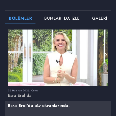
BÖLÜMLER
BUNLARI DA İZLE
GALERİ
26 Haziran 2026, Cuma
2
Esra Erol'da
E
Esra Erol'da atv ekranlarında.