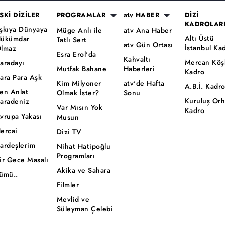
SKİ DİZİLER
PROGRAMLAR
atv HABER
DİZİ
KADROLAR
şkıya Dünyaya
Müge Anlı ile
atv Ana Haber
Altı Üstü
ükümdar
Tatlı Sert
atv Gün Ortası
İstanbul Ka
lmaz
Esra Erol'da
Kahvaltı
Mercan Köş
aradayı
Mutfak Bahane
Haberleri
Kadro
ara Para Aşk
Kim Milyoner
atv'de Hafta
A.B.İ. Kadr
en Anlat
Olmak İster?
Sonu
Kuruluş Or
aradeniz
Var Mısın Yok
Kadro
vrupa Yakası
Musun
ercai
Dizi TV
ardeşlerim
Nihat Hatipoğlu
Programları
ir Gece Masalı
Akika ve Sahara
ümü..
Filmler
Mevlid ve
Süleyman Çelebi