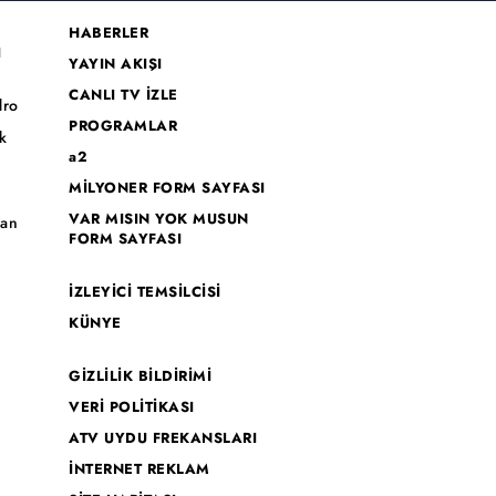
HABERLER
I
YAYIN AKIŞI
CANLI TV İZLE
dro
PROGRAMLAR
k
a2
MİLYONER FORM SAYFASI
o
VAR MISIN YOK MUSUN
han
FORM SAYFASI
İZLEYİCİ TEMSİLCİSİ
KÜNYE
GİZLİLİK BİLDİRİMİ
VERİ POLİTİKASI
ATV UYDU FREKANSLARI
İNTERNET REKLAM