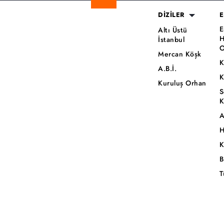
DİZİLER
E
E
Altı Üstü
H
İstanbul
O
Mercan Köşk
K
A.B.İ.
K
Kuruluş Orhan
S
K
A
H
K
B
T