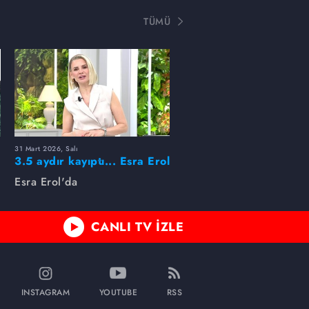
TÜMÜ
31 Mart 2026, Salı
ı
3.5 aydır kayıptı... Esra Erol
buldu!
Esra Erol'da
CANLI TV İZLE
INSTAGRAM
YOUTUBE
RSS