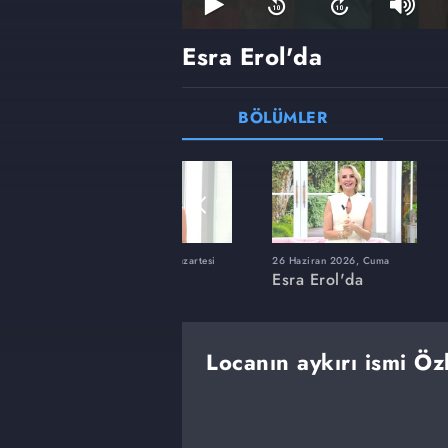
Esra Erol'da
BÖLÜMLER
ı
8 Haziran 2026, Pazartesi
26 Haziran 2026, Cuma
Esra Erol'da
Esra Erol'da
Locanın aykırı ismi Ö