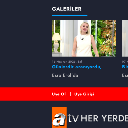
GALERİLER
16 Haziran 2026, Salı
07 
Günlerdir aranıyordu,
Bi
dakikalar içinde bulundu!
Es
Esra Erol'da
Es
Üye Ol
Üye Girişi
HER YERD