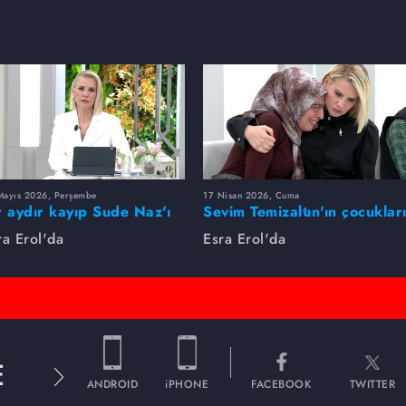
Mayıs 2026, Perşembe
17 Nisan 2026, Cuma
r aydır kayıp Sude Naz'ı
Sevim Temizaltın'ın çocuklar
ra Erol buldu
nerede?
ra Erol'da
Esra Erol'da
E
ANDROID
iPHONE
FACEBOOK
TWITTER