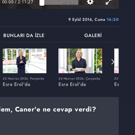
00:00
/
2:11:27
9 Eylül 2016, Cuma
16:20
BUNLARI DA İZLE
GALERİ
25 Haziran 2026, Perşembe
24 Haziran 2026, Çarşamba
23 Haziran 20
Esra Erol'da
Esra Erol'da
Esra Erol
zlem, Caner'e ne cevap verdi?