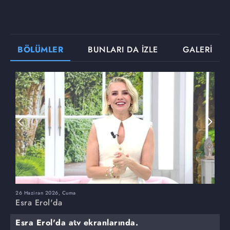
BÖLÜMLER
BUNLARI DA İZLE
GALERİ
26 Haziran 2026, Cuma
2
Esra Erol'da
E
Esra Erol'da atv ekranlarında.