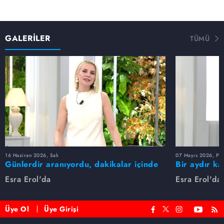
GALERİLER
TÜMÜ
16 Haziran 2026, Salı
07 Mayıs 2026, Pe
Günlerdir aranıyordu, dakikalar içinde
Bir aydır ka
bulundu!
buldu
Esra Erol'da
Esra Erol'da
Üye Ol
Üye Girişi