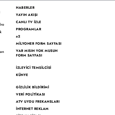
HABERLER
I
YAYIN AKIŞI
CANLI TV İZLE
dro
PROGRAMLAR
k
a2
MİLYONER FORM SAYFASI
o
VAR MISIN YOK MUSUN
han
FORM SAYFASI
İZLEYİCİ TEMSİLCİSİ
KÜNYE
GİZLİLİK BİLDİRİMİ
VERİ POLİTİKASI
ATV UYDU FREKANSLARI
İNTERNET REKLAM