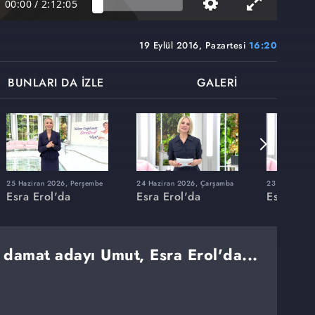
00:00
/
2:12:05
19 Eylül 2016, Pazartesi
16:20
BUNLARI DA İZLE
GALERİ
25 Haziran 2026, Perşembe
24 Haziran 2026, Çarşamba
23 Haziran 20
Esra Erol'da
Esra Erol'da
Esra Erol
 damat adayı Umut, Esra Erol'da...