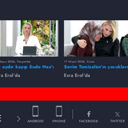
Mayıs 2026, Perşembe
17 Nisan 2026, Cuma
r aydır kayıp Sude Naz'ı
Sevim Temizaltın'ın çocuklar
ra Erol buldu
nerede?
ra Erol'da
Esra Erol'da
E
ANDROID
iPHONE
FACEBOOK
TWITTER