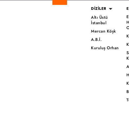
DİZİLER
E
E
Altı Üstü
H
İstanbul
O
Mercan Köşk
K
A.B.İ.
K
Kuruluş Orhan
S
K
A
H
K
B
T