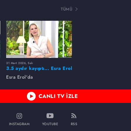
TÜMÜ
31 Mart 2026, Salı
ı
3.5 aydır kayıptı... Esra Erol
buldu!
Esra Erol'da
CANLI TV İZLE
INSTAGRAM
YOUTUBE
RSS