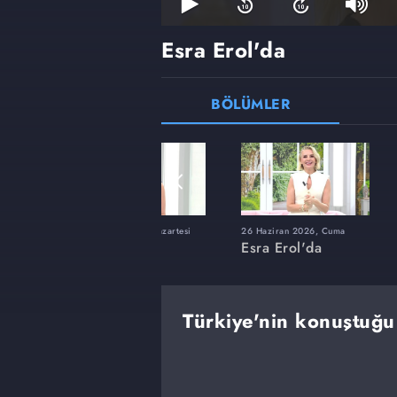
Esra Erol'da
BÖLÜMLER
ı
8 Haziran 2026, Pazartesi
26 Haziran 2026, Cuma
Esra Erol'da
Esra Erol'da
Türkiye'nin konuştuğu