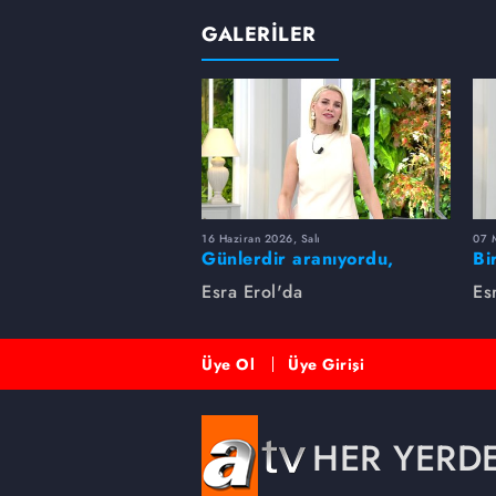
GALERİLER
16 Haziran 2026, Salı
07 
Günlerdir aranıyordu,
Bi
dakikalar içinde bulundu!
Es
Esra Erol'da
Es
Üye Ol
Üye Girişi
HER YERD