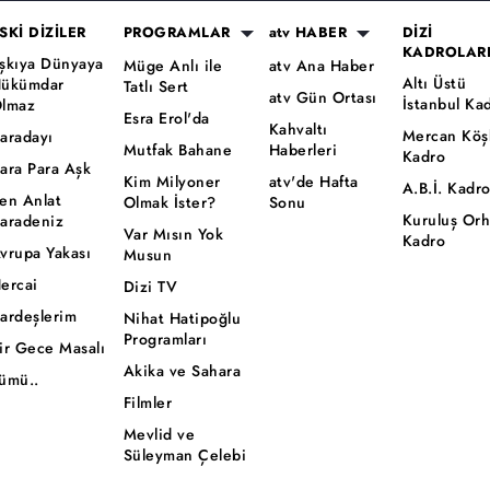
SKİ DİZİLER
PROGRAMLAR
atv HABER
DİZİ
KADROLAR
şkıya Dünyaya
Müge Anlı ile
atv Ana Haber
Altı Üstü
ükümdar
Tatlı Sert
atv Gün Ortası
İstanbul Ka
lmaz
Esra Erol'da
Kahvaltı
Mercan Köş
aradayı
Mutfak Bahane
Haberleri
Kadro
ara Para Aşk
Kim Milyoner
atv'de Hafta
A.B.İ. Kadr
en Anlat
Olmak İster?
Sonu
Kuruluş Or
aradeniz
Var Mısın Yok
Kadro
vrupa Yakası
Musun
ercai
Dizi TV
ardeşlerim
Nihat Hatipoğlu
Programları
ir Gece Masalı
Akika ve Sahara
ümü..
Filmler
Mevlid ve
Süleyman Çelebi