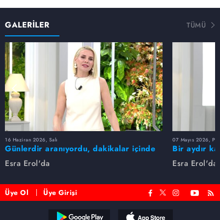
GALERİLER
TÜMÜ
16 Haziran 2026, Salı
07 Mayıs 2026, Pe
Günlerdir aranıyordu, dakikalar içinde
Bir aydır ka
bulundu!
buldu
Esra Erol'da
Esra Erol'da
Üye Ol
Üye Girişi