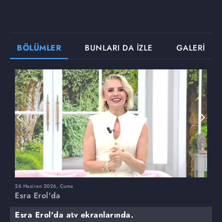
BÖLÜMLER
BUNLARI DA İZLE
GALERİ
26 Haziran 2026, Cuma
2
Esra Erol'da
E
Esra Erol'da atv ekranlarında.