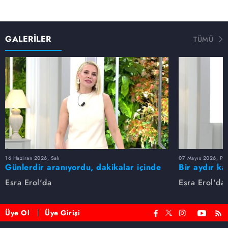
GALERİLER
TÜMÜ
16 Haziran 2026, Salı
07 Mayıs 2026, Pe
Günlerdir aranıyordu, dakikalar içinde
Bir aydır ka
bulundu!
buldu
Esra Erol'da
Esra Erol'da
Üye Ol
Üye Girişi