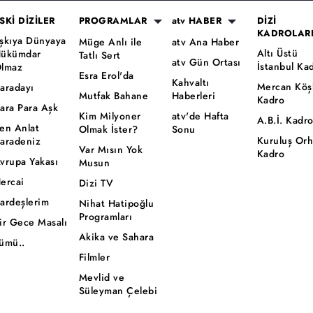
SKİ DİZİLER
PROGRAMLAR
atv HABER
DİZİ
KADROLAR
şkıya Dünyaya
Müge Anlı ile
atv Ana Haber
Altı Üstü
ükümdar
Tatlı Sert
atv Gün Ortası
İstanbul Ka
lmaz
Esra Erol'da
Kahvaltı
Mercan Köş
aradayı
Mutfak Bahane
Haberleri
Kadro
ara Para Aşk
Kim Milyoner
atv'de Hafta
A.B.İ. Kadr
en Anlat
Olmak İster?
Sonu
Kuruluş Or
aradeniz
Var Mısın Yok
Kadro
vrupa Yakası
Musun
ercai
Dizi TV
ardeşlerim
Nihat Hatipoğlu
Programları
ir Gece Masalı
Akika ve Sahara
ümü..
Filmler
Mevlid ve
Süleyman Çelebi