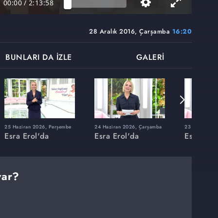
00:00
/
2:13:58
28 Aralık 2016, Çarşamba
16:20
BUNLARI DA İZLE
GALERİ
25 Haziran 2026, Perşembe
24 Haziran 2026, Çarşamba
23 Haziran 20
Esra Erol'da
Esra Erol'da
Esra Erol
var?