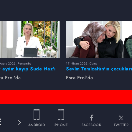
Mayıs 2026, Perşembe
17 Nisan 2026, Cuma
r aydır kayıp Sude Naz'ı
Sevim Temizaltın'ın çocuklar
ra Erol buldu
nerede?
ra Erol'da
Esra Erol'da
E
ANDROID
iPHONE
FACEBOOK
TWITTER