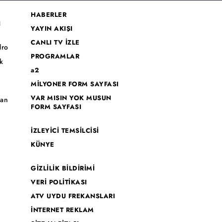
HABERLER
I
YAYIN AKIŞI
CANLI TV İZLE
dro
PROGRAMLAR
k
a2
MİLYONER FORM SAYFASI
o
VAR MISIN YOK MUSUN
han
FORM SAYFASI
İZLEYİCİ TEMSİLCİSİ
KÜNYE
GİZLİLİK BİLDİRİMİ
VERİ POLİTİKASI
ATV UYDU FREKANSLARI
İNTERNET REKLAM