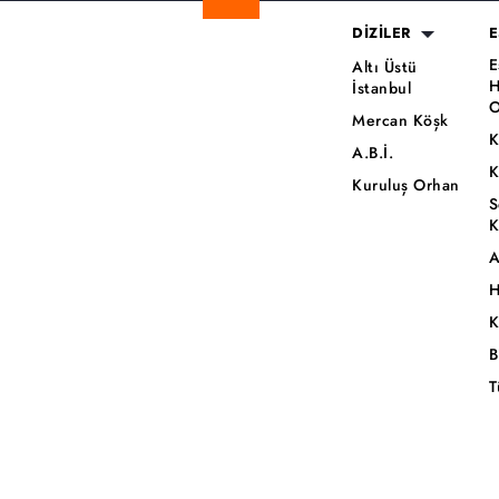
DİZİLER
E
E
Altı Üstü
H
İstanbul
O
Mercan Köşk
K
A.B.İ.
K
Kuruluş Orhan
S
K
A
H
K
B
T