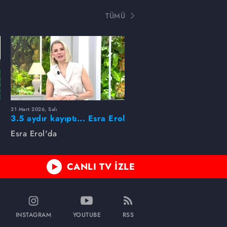
TÜMÜ
31 Mart 2026, Salı
ı
3.5 aydır kayıptı... Esra Erol
buldu!
Esra Erol'da
CANLI TV İZLE
INSTAGRAM
YOUTUBE
RSS