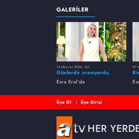
GALERİLER
16 Haziran 2026, Salı
07 
Günlerdir aranıyordu,
Bi
dakikalar içinde bulundu!
Es
Esra Erol'da
Es
Üye Ol
Üye Girişi
HER YERD