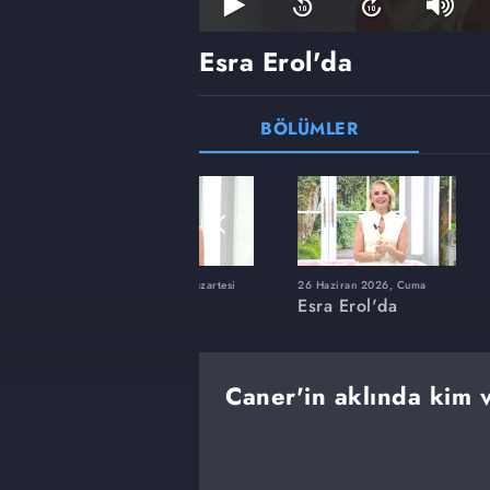
Esra Erol'da
BÖLÜMLER
ı
8 Haziran 2026, Pazartesi
26 Haziran 2026, Cuma
Esra Erol'da
Esra Erol'da
Caner'in aklında kim 