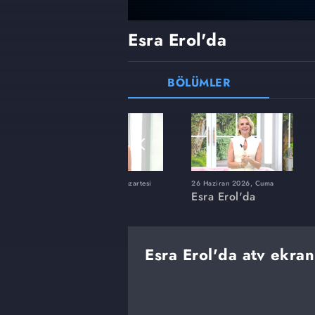
Esra Erol'da
BÖLÜMLER
ı
8 Haziran 2026, Pazartesi
26 Haziran 2026, Cuma
Esra Erol'da
Esra Erol'da
Esra Erol'da atv ekran