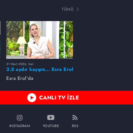
TÜMÜ
31 Mart 2026, Salı
ı
3.5 aydır kayıptı... Esra Erol
buldu!
Esra Erol'da
CANLI TV İZLE
INSTAGRAM
YOUTUBE
RSS