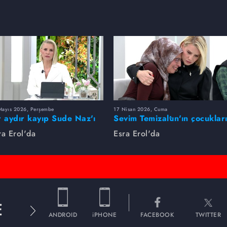
Mayıs 2026, Perşembe
17 Nisan 2026, Cuma
r aydır kayıp Sude Naz'ı
Sevim Temizaltın'ın çocuklar
ra Erol buldu
nerede?
ra Erol'da
Esra Erol'da
E
ANDROID
iPHONE
FACEBOOK
TWITTER