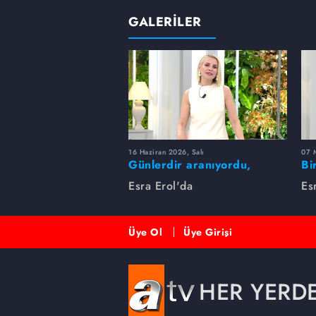
GALERİLER
16 Haziran 2026, Salı
07 
Günlerdir aranıyordu,
Bi
dakikalar içinde bulundu!
Es
Esra Erol'da
Es
Üye Ol
Üye Girişi
HER YERD