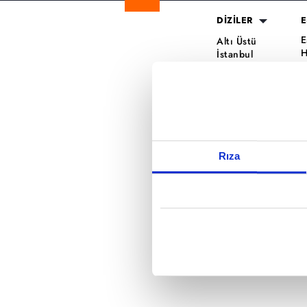
DİZİLER
E
Reddet
E
Altı Üstü
H
İstanbul
O
Mercan Köşk
K
A.B.İ.
K
Kuruluş Orhan
S
K
Rıza
A
H
K
B
T