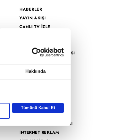
HABERLER
I
YAYIN AKIŞI
CANLI TV İZLE
dro
PROGRAMLAR
k
a2
MİLYONER FORM SAYFASI
o
VAR MISIN YOK MUSUN
han
FORM SAYFASI
Hakkında
İZLEYİCİ TEMSİLCİSİ
KÜNYE
GİZLİLİK BİLDİRİMİ
Tümünü Kabul Et
VERİ POLİTİKASI
ATV UYDU FREKANSLARI
İNTERNET REKLAM