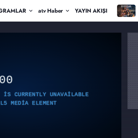
GRAMLAR
atv Haber
YAYIN AKIŞI
00
T IS CURRENTLY UNAVAILABLE
ML5 MEDIA ELEMENT