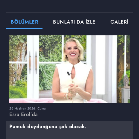
BÖLÜMLER
BUNLARI DA İZLE
GALERİ
26 Haziran 2026, Cuma
2
Esra Erol'da
E
Pamuk duydunğuna şok olacak.