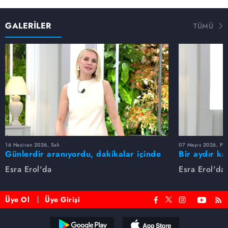
GALERİLER
TÜMÜ
16 Haziran 2026, Salı
07 Mayıs 2026, Pe
Günlerdir aranıyordu, dakikalar içinde
Bir aydır ka
bulundu!
buldu
Esra Erol'da
Esra Erol'da
Üye Ol
Üye Girişi