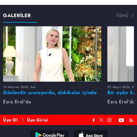
GALERİLER
TÜMÜ
16 Haziran 2026, Salı
07 Mayıs 2026, Pe
Günlerdir aranıyordu, dakikalar içinde
Bir aydır ka
bulundu!
buldu
Esra Erol'da
Esra Erol'da
Üye Ol
Üye Girişi