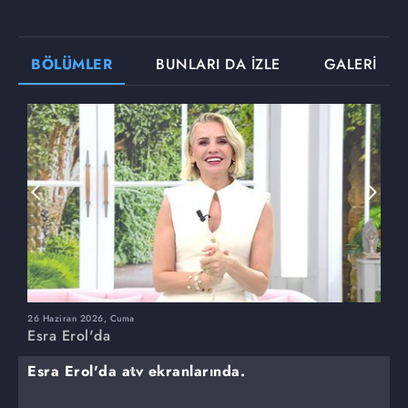
BÖLÜMLER
BUNLARI DA İZLE
GALERİ
26 Haziran 2026, Cuma
2
Esra Erol'da
E
Esra Erol'da atv ekranlarında.