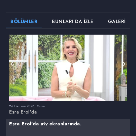
BÖLÜMLER
BUNLARI DA İZLE
GALERİ
26 Haziran 2026, Cuma
2
Esra Erol'da
E
Esra Erol'da atv ekranlarında.