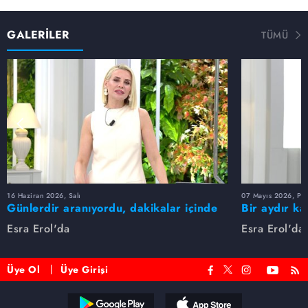
GALERİLER
TÜMÜ
16 Haziran 2026, Salı
07 Mayıs 2026, Pe
Günlerdir aranıyordu, dakikalar içinde
Bir aydır ka
bulundu!
buldu
Esra Erol'da
Esra Erol'da
Üye Ol
Üye Girişi