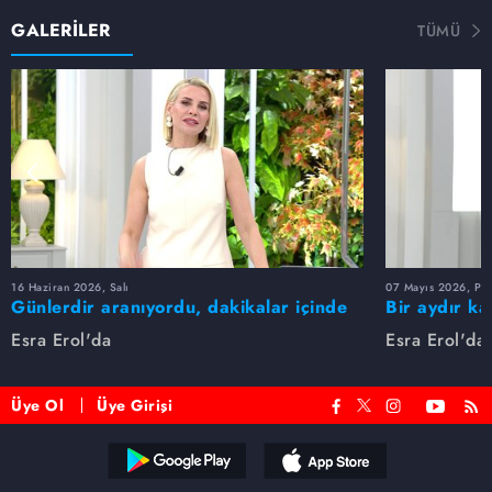
GALERİLER
TÜMÜ
16 Haziran 2026, Salı
07 Mayıs 2026, Pe
Günlerdir aranıyordu, dakikalar içinde
Bir aydır ka
bulundu!
buldu
Esra Erol'da
Esra Erol'da
Üye Ol
Üye Girişi
Reddet