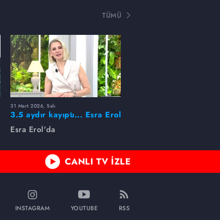
TÜMÜ
31 Mart 2026, Salı
ı
3.5 aydır kayıptı... Esra Erol
buldu!
Esra Erol'da
CANLI TV İZLE
INSTAGRAM
YOUTUBE
RSS