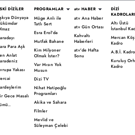
SKİ DİZİLER
PROGRAMLAR
atv HABER
DİZİ
KADROLAR
şkıya Dünyaya
Müge Anlı ile
atv Ana Haber
Altı Üstü
ükümdar
Tatlı Sert
atv Gün Ortası
İstanbul Ka
lmaz
Esra Erol'da
Kahvaltı
Mercan Köş
aradayı
Mutfak Bahane
Haberleri
Kadro
ara Para Aşk
Kim Milyoner
atv'de Hafta
A.B.İ. Kadr
en Anlat
Olmak İster?
Sonu
Kuruluş Or
aradeniz
Var Mısın Yok
Kadro
vrupa Yakası
Musun
ercai
Dizi TV
ardeşlerim
Nihat Hatipoğlu
Programları
ir Gece Masalı
Akika ve Sahara
ümü..
Filmler
Mevlid ve
Süleyman Çelebi