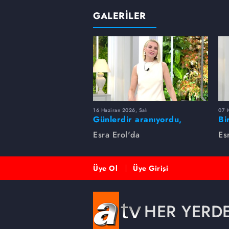
GALERİLER
16 Haziran 2026, Salı
07 
Günlerdir aranıyordu,
Bi
dakikalar içinde bulundu!
Es
Esra Erol'da
Es
Üye Ol
Üye Girişi
HER YERD