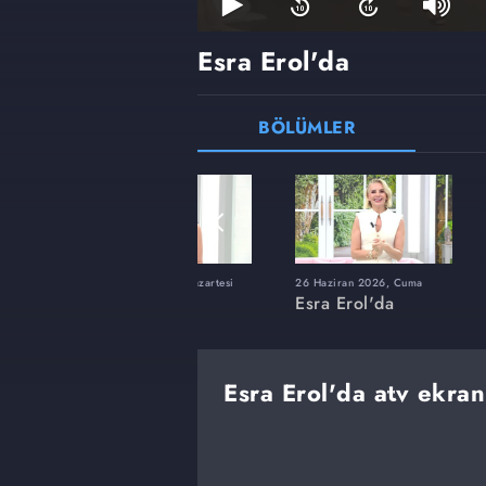
Esra Erol'da
BÖLÜMLER
ı
8 Haziran 2026, Pazartesi
26 Haziran 2026, Cuma
Esra Erol'da
Esra Erol'da
Esra Erol'da atv ekran