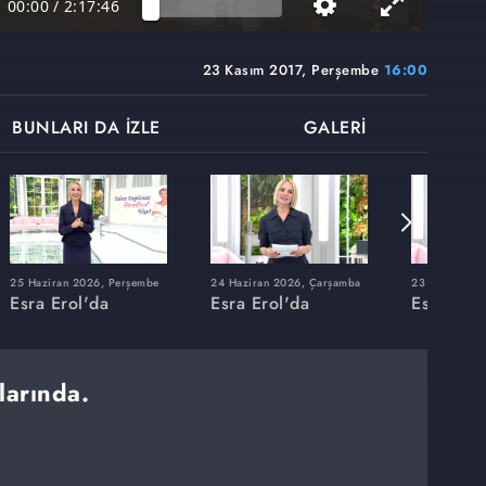
00:00
/
2:17:46
23 Kasım 2017, Perşembe
16:00
BUNLARI DA İZLE
GALERİ
25 Haziran 2026, Perşembe
24 Haziran 2026, Çarşamba
23 Haziran 20
Esra Erol'da
Esra Erol'da
Esra Erol
larında.