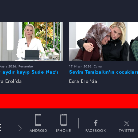
Mayıs 2026, Perşembe
17 Nisan 2026, Cuma
r aydır kayıp Sude Naz'ı
Sevim Temizaltın'ın çocuklar
ra Erol buldu
nerede?
ra Erol'da
Esra Erol'da
E
ANDROID
iPHONE
FACEBOOK
TWITTER