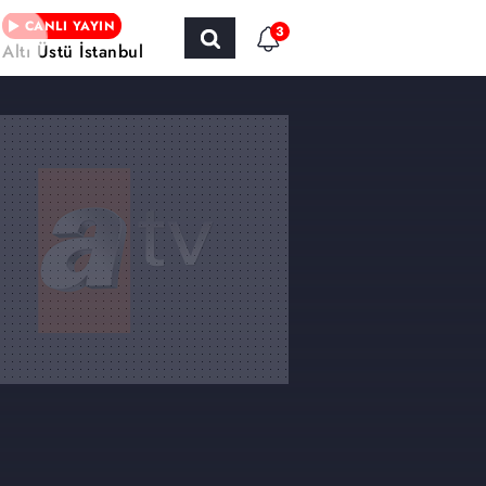
CANLI YAYIN
3
Altı Üstü İstanbul