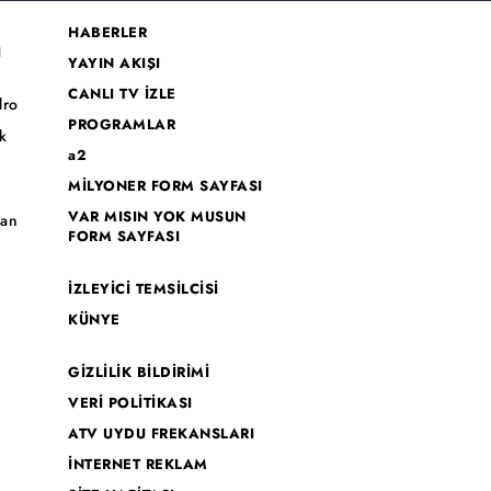
HABERLER
I
YAYIN AKIŞI
CANLI TV İZLE
dro
PROGRAMLAR
k
a2
MİLYONER FORM SAYFASI
o
VAR MISIN YOK MUSUN
han
FORM SAYFASI
İZLEYİCİ TEMSİLCİSİ
KÜNYE
GİZLİLİK BİLDİRİMİ
VERİ POLİTİKASI
ATV UYDU FREKANSLARI
İNTERNET REKLAM