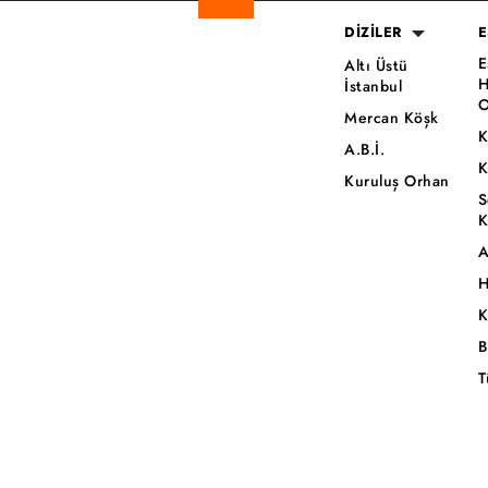
DİZİLER
E
E
Altı Üstü
H
İstanbul
O
Mercan Köşk
K
A.B.İ.
K
Kuruluş Orhan
S
K
A
H
K
B
T