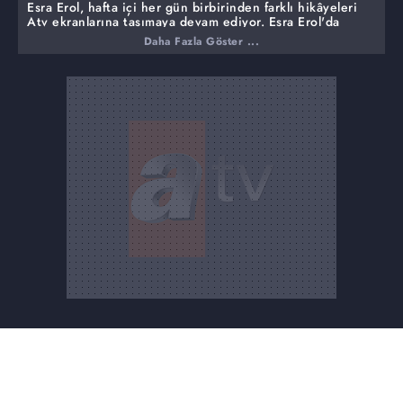
Esra Erol, hafta içi her gün birbirinden farklı hikâyeleri
Atv ekranlarına taşımaya devam ediyor. Esra Erol'da
programının dünkü yayında Kadriye ile Celal Adıgözel
Daha Fazla Göster ...
çiftinin kararı ile ilgili flaş bir gelişme yaşandı.
Zonguldak'ta yaşayan Kadriye Adıgözel "Kızım Sevda
vasisi olduğum eşim Celal Adıgözel'i 5 yıldır benden
kaçırıyor" diyerek Esra Erol'dan yardım istedi. Kadriye
Adıgözel küs olduğu eşi Celal Adıgüzel'i 5 yıl sonra ilk
defa Esra Erol'un programında gördü.
Daha önce canlı yayına katılan Celal Bey ise, eşi Kadriye
Hanım ile barışmak istemediğini kızı Sevda ile yaşamak
istediğini ifade etmişti. Esra Erol'da programında kızı
Sevda ve eşi Celal Adıgözel ile yüzleşen Kadriye Hanım "
Eşini çok sevdiğini ve geri dönmesini istediğini" belirtti.
Esra Erol'dan alkışlanacak hareket…
Esra Erol günlerdir süren ikna çabalarının ardından
sonunda bir uzlaşı yolu buldu ve 47 yıldır evli olan ve 5
yıldır ayrı yaşayan Kadriye- Celal Adıgözel çiftini
barıştırdı. Canlı yayında barışan Kadriye ve Celal
Adıgözel'in mutlu anları izleyicilerden alkış aldı.
Esra Erol ayrılmak üzere olan çiftlerin birbirlerine bir kez
daha şans vermesi için arabulucu olmaya devam ediyor.