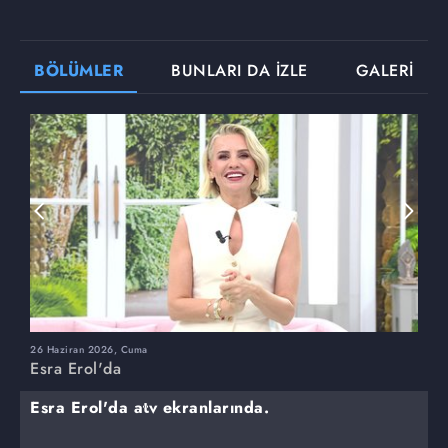
BÖLÜMLER
BUNLARI DA İZLE
GALERİ
26 Haziran 2026, Cuma
2
Esra Erol'da
E
Esra Erol'da atv ekranlarında.