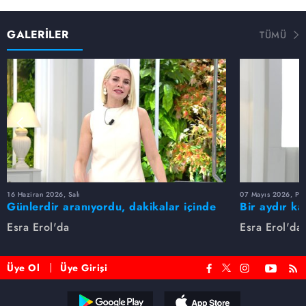
GALERİLER
TÜMÜ
16 Haziran 2026, Salı
07 Mayıs 2026, Pe
Günlerdir aranıyordu, dakikalar içinde
Bir aydır ka
bulundu!
buldu
Esra Erol'da
Esra Erol'da
Üye Ol
Üye Girişi