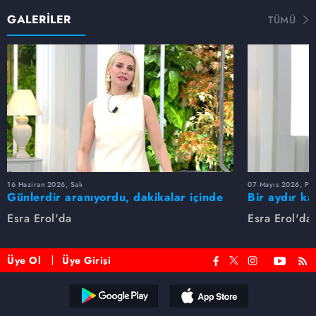
GALERİLER
TÜMÜ
16 Haziran 2026, Salı
07 Mayıs 2026, Pe
Günlerdir aranıyordu, dakikalar içinde
Bir aydır ka
bulundu!
buldu
Esra Erol'da
Esra Erol'da
Üye Ol
Üye Girişi
Reddet