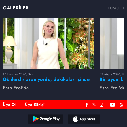
GALERİLER
TÜMÜ
16 Haziran 2026, Salı
07 Mayıs 2026, Pe
Günlerdir aranıyordu, dakikalar içinde
Bir aydır ka
bulundu!
buldu
Esra Erol'da
Esra Erol'da
Üye Ol
Üye Girişi
Reddet