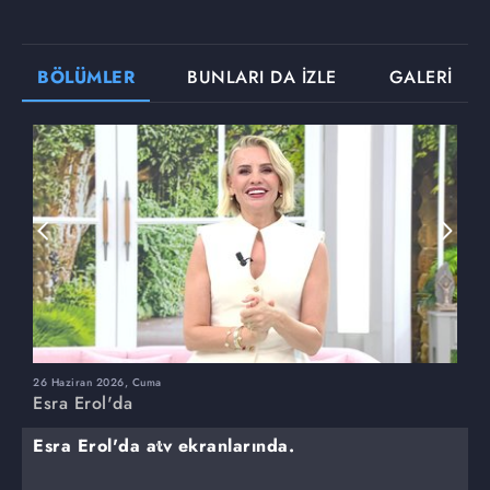
BÖLÜMLER
BUNLARI DA İZLE
GALERİ
26 Haziran 2026, Cuma
2
Esra Erol'da
E
Esra Erol'da atv ekranlarında.