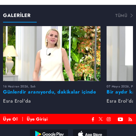
GALERİLER
TÜMÜ
16 Haziran 2026, Salı
07 Mayıs 2026, Pe
Günlerdir aranıyordu, dakikalar içinde
Bir aydır ka
bulundu!
buldu
Esra Erol'da
Esra Erol'da
Üye Ol
Üye Girişi