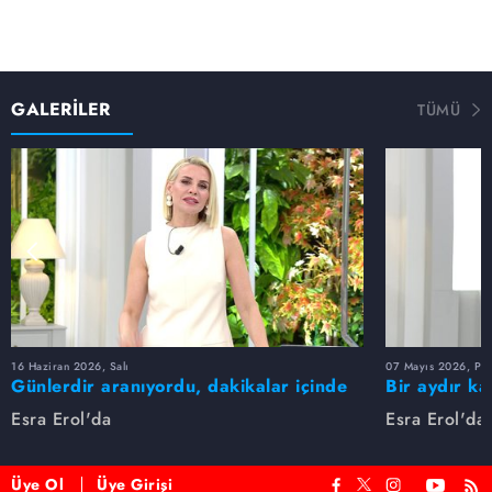
GALERİLER
TÜMÜ
16 Haziran 2026, Salı
07 Mayıs 2026, Pe
Günlerdir aranıyordu, dakikalar içinde
Bir aydır ka
bulundu!
buldu
Esra Erol'da
Esra Erol'da
Üye Ol
Üye Girişi