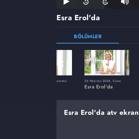
Esra Erol'da
BÖLÜMLER
ı
8 Haziran 2026, Pazartesi
26 Haziran 2026, Cuma
Esra Erol'da
Esra Erol'da
Esra Erol'da atv ekran