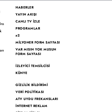
HABERLER
I
YAYIN AKIŞI
CANLI TV İZLE
dro
PROGRAMLAR
k
a2
MİLYONER FORM SAYFASI
o
VAR MISIN YOK MUSUN
han
FORM SAYFASI
İZLEYİCİ TEMSİLCİSİ
KÜNYE
GİZLİLİK BİLDİRİMİ
VERİ POLİTİKASI
ATV UYDU FREKANSLARI
İNTERNET REKLAM