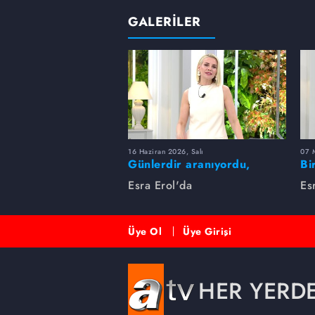
GALERİLER
16 Haziran 2026, Salı
07 
Günlerdir aranıyordu,
Bi
dakikalar içinde bulundu!
Es
Esra Erol'da
Es
Üye Ol
Üye Girişi
HER YERD