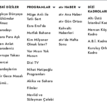
SKİ DİZİLER
PROGRAMLAR
atv HABER
DİZİ
KADROLAR
şkıya Dünyaya
Müge Anlı ile
atv Ana Haber
Altı Üstü
ükümdar
Tatlı Sert
atv Gün Ortası
İstanbul Ka
lmaz
Esra Erol'da
Kahvaltı
Mercan Köş
aradayı
Mutfak Bahane
Haberleri
Kadro
ara Para Aşk
Kim Milyoner
atv'de Hafta
A.B.İ. Kadr
en Anlat
Olmak İster?
Sonu
Kuruluş Or
aradeniz
Var Mısın Yok
Kadro
vrupa Yakası
Musun
ercai
Dizi TV
ardeşlerim
Nihat Hatipoğlu
Programları
ir Gece Masalı
Akika ve Sahara
ümü..
Filmler
Mevlid ve
Süleyman Çelebi