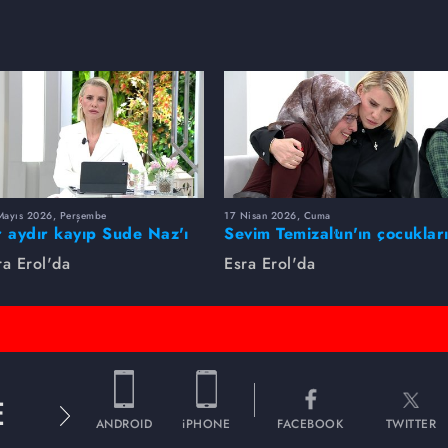
Mayıs 2026, Perşembe
17 Nisan 2026, Cuma
r aydır kayıp Sude Naz'ı
Sevim Temizaltın'ın çocuklar
ra Erol buldu
nerede?
ra Erol'da
Esra Erol'da
E
ANDROID
iPHONE
FACEBOOK
TWITTER