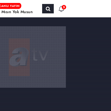
CANLI YAYIN
5
r Mısın Yok Musun