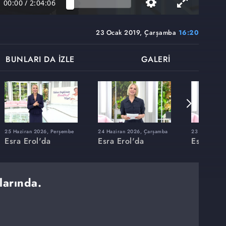
00:00
/
2:04:06
23 Ocak 2019, Çarşamba
16:20
BUNLARI DA İZLE
GALERİ
25 Haziran 2026, Perşembe
24 Haziran 2026, Çarşamba
23 Haziran 20
Esra Erol'da
Esra Erol'da
Esra Erol
larında.