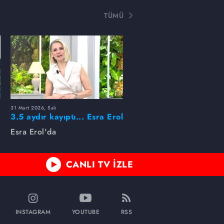
TÜMÜ
31 Mart 2026, Salı
ı
3.5 aydır kayıptı... Esra Erol
buldu!
Esra Erol'da
CANLI TV İZLE
INSTAGRAM
YOUTUBE
RSS