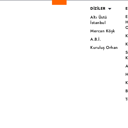
DİZİLER
E
E
Altı Üstü
H
İstanbul
O
Mercan Köşk
K
A.B.İ.
K
Kuruluş Orhan
S
K
A
H
K
B
T