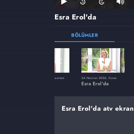
Esra Erol'da
BÖLÜMLER
ı
8 Haziran 2026, Pazartesi
26 Haziran 2026, Cuma
Esra Erol'da
Esra Erol'da
Esra Erol'da atv ekran