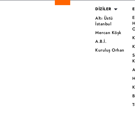
DİZİLER
E
E
Altı Üstü
H
İstanbul
O
Mercan Köşk
K
A.B.İ.
K
Kuruluş Orhan
S
K
A
H
K
B
T