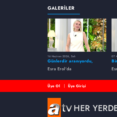
GALERİLER
16 Haziran 2026, Salı
07 
Günlerdir aranıyordu,
Bi
dakikalar içinde bulundu!
Es
Esra Erol'da
Es
Üye Ol
Üye Girişi
HER YERD