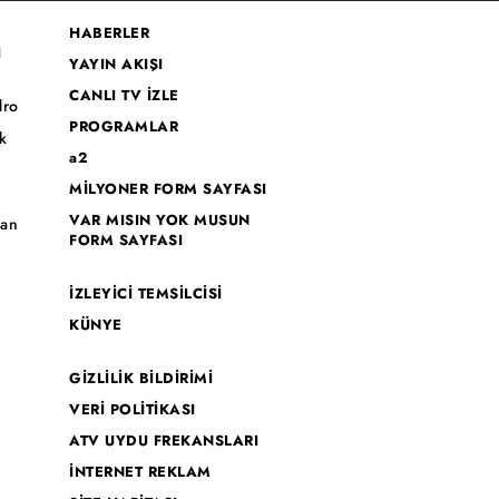
HABERLER
I
YAYIN AKIŞI
CANLI TV İZLE
dro
PROGRAMLAR
k
a2
MİLYONER FORM SAYFASI
o
VAR MISIN YOK MUSUN
han
FORM SAYFASI
İZLEYİCİ TEMSİLCİSİ
KÜNYE
GİZLİLİK BİLDİRİMİ
VERİ POLİTİKASI
ATV UYDU FREKANSLARI
İNTERNET REKLAM