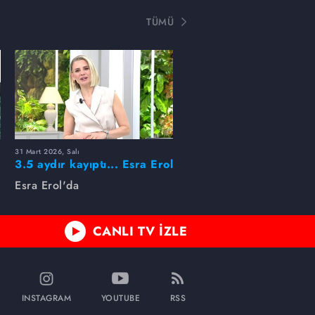
TÜMÜ
31 Mart 2026, Salı
ı
3.5 aydır kayıptı... Esra Erol
buldu!
Esra Erol'da
CANLI TV İZLE
INSTAGRAM
YOUTUBE
RSS