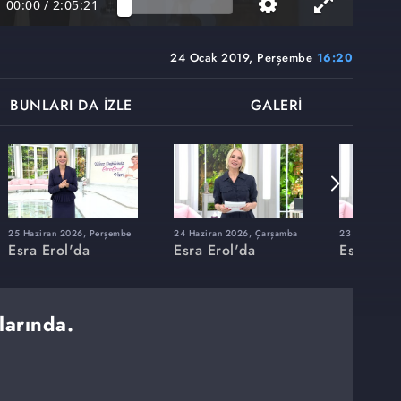
00:00
/
2:05:21
24 Ocak 2019, Perşembe
16:20
BUNLARI DA İZLE
GALERİ
25 Haziran 2026, Perşembe
24 Haziran 2026, Çarşamba
23 Haziran 20
Esra Erol'da
Esra Erol'da
Esra Erol
larında.