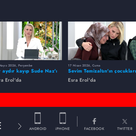
Mayıs 2026, Perşembe
17 Nisan 2026, Cuma
r aydır kayıp Sude Naz'ı
Sevim Temizaltın'ın çocuklar
ra Erol buldu
nerede?
ra Erol'da
Esra Erol'da
E
ANDROID
iPHONE
FACEBOOK
TWITTER