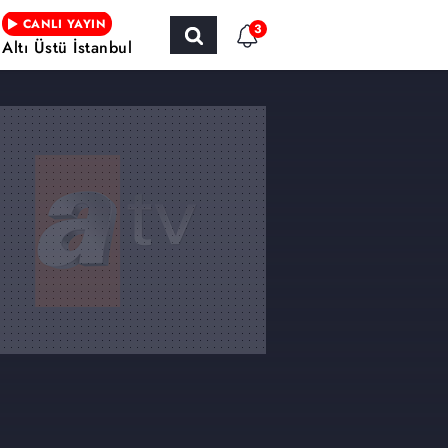
CANLI YAYIN
3
Altı Üstü İstanbul