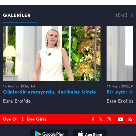
GALERİLER
TÜMÜ
16 Haziran 2026, Salı
07 Mayıs 2026, Pe
Günlerdir aranıyordu, dakikalar içinde
Bir aydır ka
bulundu!
buldu
Esra Erol'da
Esra Erol'da
Üye Ol
Üye Girişi