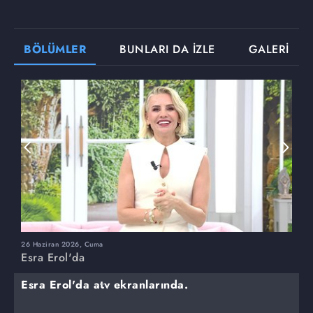
BÖLÜMLER
BUNLARI DA İZLE
GALERİ
26 Haziran 2026, Cuma
2
Esra Erol'da
E
Esra Erol'da atv ekranlarında.