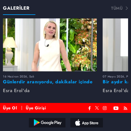
GALERİLER
TÜMÜ
16 Haziran 2026, Salı
07 Mayıs 2026, Pe
Günlerdir aranıyordu, dakikalar içinde
Bir aydır ka
bulundu!
buldu
Esra Erol'da
Esra Erol'da
Üye Ol
Üye Girişi
Reddet