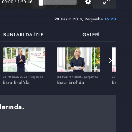
00:00
/
1:59:46
28 Kasım 2019, Perşembe
16:20
BUNLARI DA İZLE
GALERİ
25 Haziran 2026, Perşembe
24 Haziran 2026, Çarşamba
23 Haziran 20
Esra Erol'da
Esra Erol'da
Esra Erol
larında.