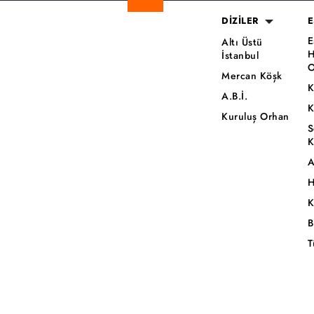
DİZİLER
E
E
Altı Üstü
H
İstanbul
O
Mercan Köşk
K
A.B.İ.
K
Kuruluş Orhan
S
K
A
H
K
B
T