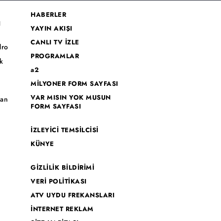
HABERLER
I
YAYIN AKIŞI
CANLI TV İZLE
dro
PROGRAMLAR
k
a2
MİLYONER FORM SAYFASI
o
VAR MISIN YOK MUSUN
han
FORM SAYFASI
İZLEYİCİ TEMSİLCİSİ
KÜNYE
GİZLİLİK BİLDİRİMİ
VERİ POLİTİKASI
ATV UYDU FREKANSLARI
İNTERNET REKLAM