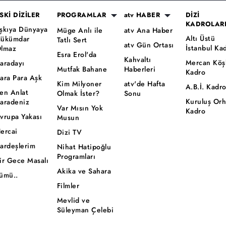
SKİ DİZİLER
PROGRAMLAR
atv HABER
DİZİ
KADROLAR
şkıya Dünyaya
Müge Anlı ile
atv Ana Haber
Altı Üstü
ükümdar
Tatlı Sert
atv Gün Ortası
İstanbul Ka
lmaz
Esra Erol'da
Kahvaltı
Mercan Köş
aradayı
Mutfak Bahane
Haberleri
Kadro
ara Para Aşk
Kim Milyoner
atv'de Hafta
A.B.İ. Kadr
en Anlat
Olmak İster?
Sonu
Kuruluş Or
aradeniz
Var Mısın Yok
Kadro
vrupa Yakası
Musun
ercai
Dizi TV
ardeşlerim
Nihat Hatipoğlu
Programları
ir Gece Masalı
Akika ve Sahara
ümü..
Filmler
Mevlid ve
Süleyman Çelebi