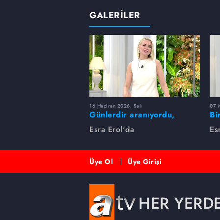
GALERİLER
16 Haziran 2026, Salı
07 
Günlerdir aranıyordu,
Bi
dakikalar içinde bulundu!
Es
Esra Erol'da
Es
Üye Ol
Üye Girişi
HER YERD