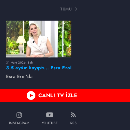
TÜMÜ
31 Mart 2026, Salı
ı
3.5 aydır kayıptı... Esra Erol
buldu!
Esra Erol'da
CANLI TV İZLE
INSTAGRAM
YOUTUBE
RSS