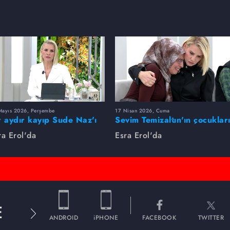
Mayıs 2026, Perşembe
17 Nisan 2026, Cuma
r aydır kayıp Sude Naz'ı
Sevim Temizaltın'ın çocuklar
ra Erol buldu
nerede?
ra Erol'da
Esra Erol'da
E
ANDROID
iPHONE
FACEBOOK
TWITTER