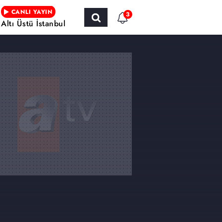
CANLI YAYIN
3
Altı Üstü İstanbul