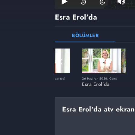
Esra Erol'da
BÖLÜMLER
ı
8 Haziran 2026, Pazartesi
26 Haziran 2026, Cuma
Esra Erol'da
Esra Erol'da
Esra Erol'da atv ekran