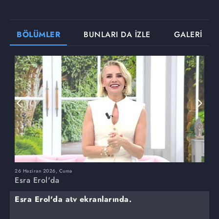
BÖLÜMLER
BUNLARI DA İZLE
GALERİ
26 Haziran 2026, Cuma
2
Esra Erol'da
E
Esra Erol'da atv ekranlarında.