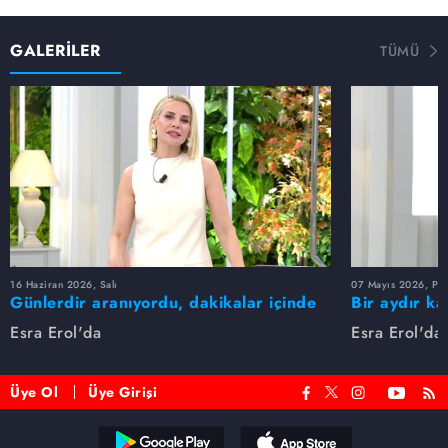
GALERİLER
TÜMÜ
16 Haziran 2026, Salı
07 Mayıs 2026, Pe
Günlerdir aranıyordu, dakikalar içinde
Bir aydır ka
bulundu!
buldu
Esra Erol'da
Esra Erol'da
Üye Ol
Üye Girişi