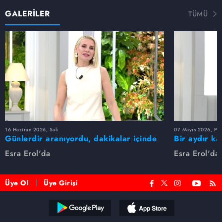
GALERİLER
TÜMÜ
16 Haziran 2026, Salı
07 Mayıs 2026, Pe
Günlerdir aranıyordu, dakikalar içinde
Bir aydır ka
bulundu!
buldu
Esra Erol'da
Esra Erol'da
Üye Ol
Üye Girişi
Reddet