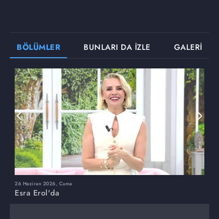
BÖLÜMLER
BUNLARI DA İZLE
GALERİ
26 Haziran 2026, Cuma
2
Esra Erol'da
E