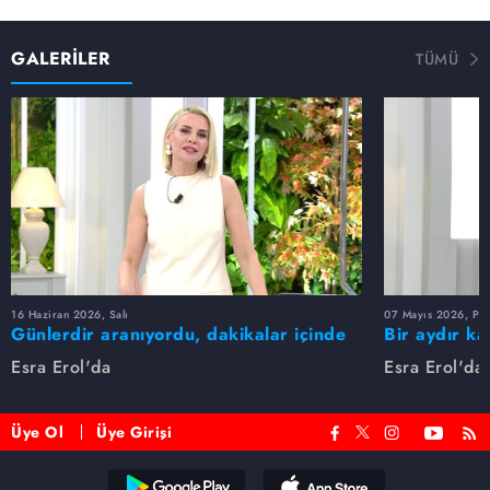
GALERİLER
TÜMÜ
16 Haziran 2026, Salı
07 Mayıs 2026, Pe
Günlerdir aranıyordu, dakikalar içinde
Bir aydır ka
bulundu!
buldu
Esra Erol'da
Esra Erol'da
Üye Ol
Üye Girişi