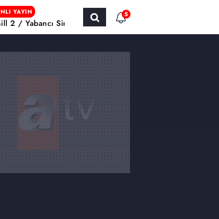
NLI YAYIN
5
Bill 2 / Yabancı Sinema