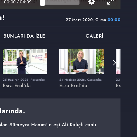
00:00
/
04:09
a!
27 Mart 2020, Cuma
00:00
BUNLARI DA İZLE
GALERİ
25 Haziran 2026, Perşembe
24 Haziran 2026, Çarşamba
23 Haziran 20
Esra Erol'da
Esra Erol'da
Esra Erol
larında.
olan Sümeyra Hanım'ın eşi Ali Kalıçlı canlı