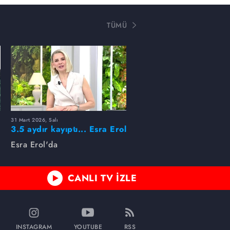
TÜMÜ
31 Mart 2026, Salı
ı
3.5 aydır kayıptı... Esra Erol
buldu!
Esra Erol'da
CANLI TV İZLE
INSTAGRAM
YOUTUBE
RSS