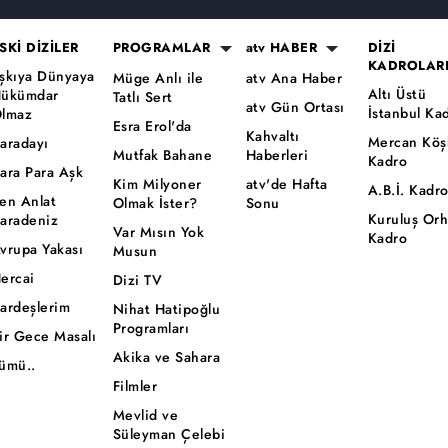
SKİ DİZİLER
PROGRAMLAR
atv HABER
DİZİ
KADROLAR
şkıya Dünyaya
Müge Anlı ile
atv Ana Haber
Altı Üstü
ükümdar
Tatlı Sert
atv Gün Ortası
İstanbul Ka
lmaz
Esra Erol'da
Kahvaltı
Mercan Köş
aradayı
Mutfak Bahane
Haberleri
Kadro
ara Para Aşk
Kim Milyoner
atv'de Hafta
A.B.İ. Kadr
en Anlat
Olmak İster?
Sonu
Kuruluş Or
aradeniz
Var Mısın Yok
Kadro
vrupa Yakası
Musun
ercai
Dizi TV
ardeşlerim
Nihat Hatipoğlu
Programları
ir Gece Masalı
Akika ve Sahara
ümü..
Filmler
Mevlid ve
Süleyman Çelebi