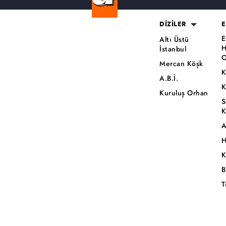
DİZİLER
E
E
Altı Üstü
H
İstanbul
O
Mercan Köşk
K
A.B.İ.
K
Kuruluş Orhan
S
K
A
H
K
B
T