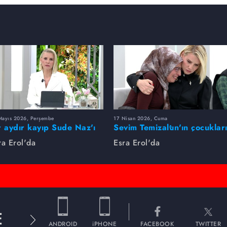
Mayıs 2026, Perşembe
17 Nisan 2026, Cuma
r aydır kayıp Sude Naz'ı
Sevim Temizaltın'ın çocuklar
ra Erol buldu
nerede?
ra Erol'da
Esra Erol'da
E
ANDROID
iPHONE
FACEBOOK
TWITTER