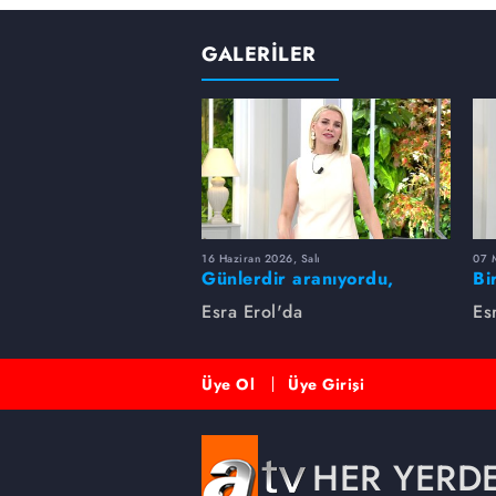
GALERİLER
16 Haziran 2026, Salı
07 
Günlerdir aranıyordu,
Bi
dakikalar içinde bulundu!
Es
Esra Erol'da
Es
Üye Ol
Üye Girişi
HER YERD