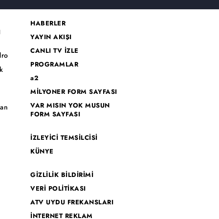
HABERLER
I
YAYIN AKIŞI
CANLI TV İZLE
dro
PROGRAMLAR
k
a2
MİLYONER FORM SAYFASI
o
VAR MISIN YOK MUSUN
han
FORM SAYFASI
İZLEYİCİ TEMSİLCİSİ
KÜNYE
GİZLİLİK BİLDİRİMİ
VERİ POLİTİKASI
ATV UYDU FREKANSLARI
İNTERNET REKLAM