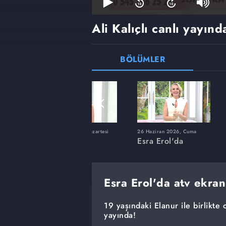
Ali Kalıçlı canlı yayınd
BÖLÜMLER
ı
8 Haziran 2026, Pazartesi
26 Haziran 2026, Cuma
Esra Erol'da
Esra Erol'da
Esra Erol'da atv ekran
19 yaşındaki Elanur ile birlikte 
yayında!