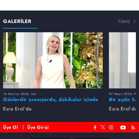
GALERİLER
TÜMÜ
16 Haziran 2026, Salı
07 Mayıs 2026, Pe
Günlerdir aranıyordu, dakikalar içinde
Bir aydır ka
bulundu!
buldu
Esra Erol'da
Esra Erol'da
Üye Ol
Üye Girişi