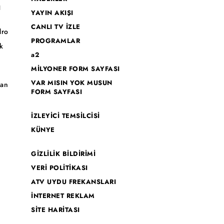
I
YAYIN AKIŞI
CANLI TV İZLE
dro
PROGRAMLAR
k
a2
MİLYONER FORM SAYFASI
o
VAR MISIN YOK MUSUN
han
FORM SAYFASI
İZLEYİCİ TEMSİLCİSİ
KÜNYE
GİZLİLİK BİLDİRİMİ
VERİ POLİTİKASI
ATV UYDU FREKANSLARI
İNTERNET REKLAM
SİTE HARİTASI