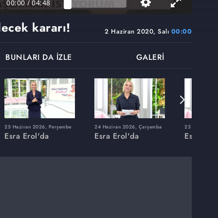
00:00
/
04:48
decek kararı!
2 Haziran 2020, Salı
00:00
BUNLARI DA İZLE
GALERİ
25 Haziran 2026, Perşembe
24 Haziran 2026, Çarşamba
23 Haziran 20
Esra Erol'da
Esra Erol'da
Esra Erol