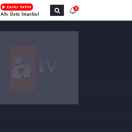
CANLI YAYIN
3
Altı Üstü İstanbul