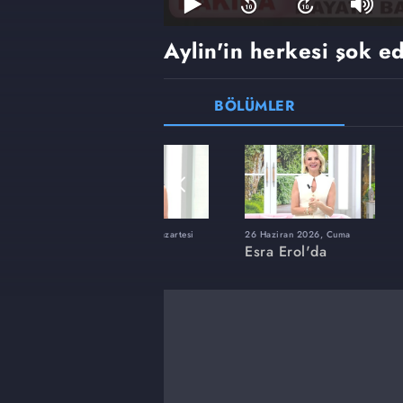
Aylin'in herkesi şok e
BÖLÜMLER
ı
8 Haziran 2026, Pazartesi
26 Haziran 2026, Cuma
Esra Erol'da
Esra Erol'da