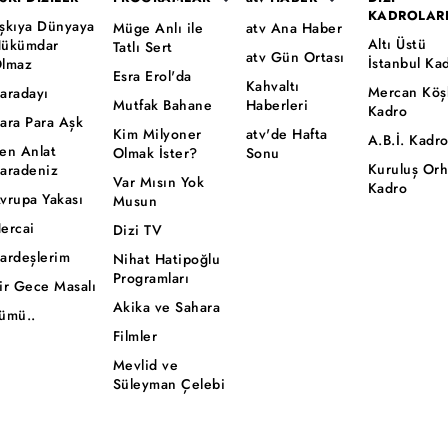
KADROLAR
şkıya Dünyaya
Müge Anlı ile
atv Ana Haber
Altı Üstü
ükümdar
Tatlı Sert
atv Gün Ortası
İstanbul Ka
lmaz
Esra Erol'da
Kahvaltı
Mercan Köş
aradayı
Mutfak Bahane
Haberleri
Kadro
ara Para Aşk
Kim Milyoner
atv'de Hafta
A.B.İ. Kadr
en Anlat
Olmak İster?
Sonu
Kuruluş Or
aradeniz
Var Mısın Yok
Kadro
vrupa Yakası
Musun
ercai
Dizi TV
ardeşlerim
Nihat Hatipoğlu
Programları
ir Gece Masalı
Akika ve Sahara
ümü..
Filmler
Mevlid ve
Süleyman Çelebi