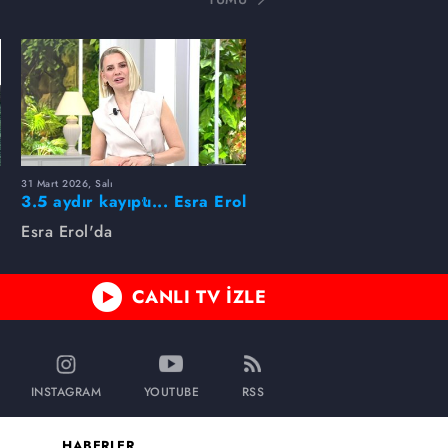
31 Mart 2026, Salı
ı
3.5 aydır kayıptı... Esra Erol
buldu!
Esra Erol'da
CANLI TV İZLE
INSTAGRAM
YOUTUBE
RSS
HABERLER