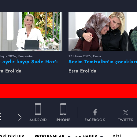
Mayıs 2026, Perşembe
17 Nisan 2026, Cuma
r aydır kayıp Sude Naz'ı
Sevim Temizaltın'ın çocuklar
ra Erol buldu
nerede?
ra Erol'da
Esra Erol'da
E
ANDROID
iPHONE
FACEBOOK
TWITTER
SKİ DİZİLER
PROGRAMLAR
atv HABER
DİZİ