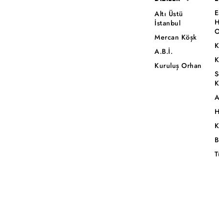
E
Altı Üstü
H
İstanbul
O
Mercan Köşk
K
A.B.İ.
K
Kuruluş Orhan
S
K
A
H
K
B
T