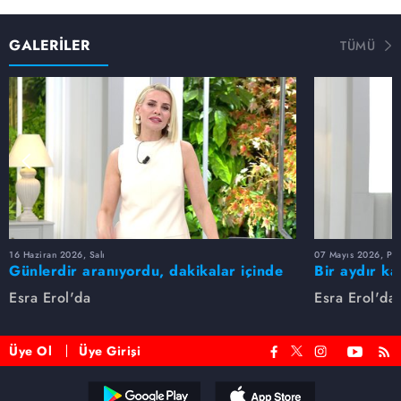
GALERİLER
TÜMÜ
16 Haziran 2026, Salı
07 Mayıs 2026, Pe
Günlerdir aranıyordu, dakikalar içinde
Bir aydır ka
bulundu!
buldu
Esra Erol'da
Esra Erol'da
Üye Ol
Üye Girişi