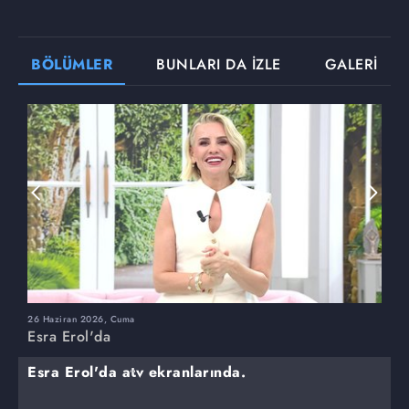
BÖLÜMLER
BUNLARI DA İZLE
GALERİ
26 Haziran 2026, Cuma
2
Esra Erol'da
E
Esra Erol'da atv ekranlarında.