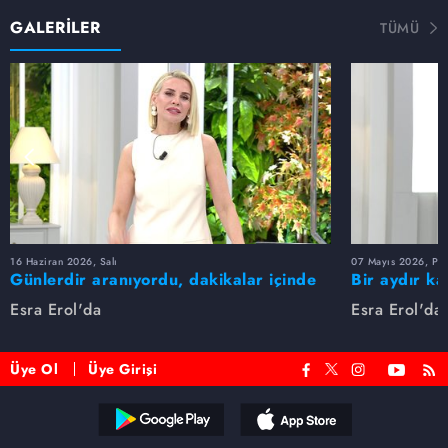
GALERİLER
TÜMÜ
16 Haziran 2026, Salı
07 Mayıs 2026, Pe
Günlerdir aranıyordu, dakikalar içinde
Bir aydır ka
bulundu!
buldu
Esra Erol'da
Esra Erol'da
Üye Ol
Üye Girişi
Reddet