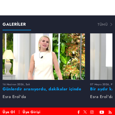
GALERİLER
TÜMÜ
16 Haziran 2026, Salı
07 Mayıs 2026, Pe
Günlerdir aranıyordu, dakikalar içinde
Bir aydır ka
bulundu!
buldu
Esra Erol'da
Esra Erol'da
Üye Ol
Üye Girişi