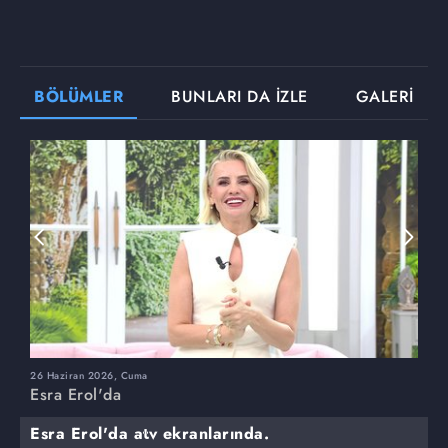
BÖLÜMLER
BUNLARI DA İZLE
GALERİ
26 Haziran 2026, Cuma
2
Esra Erol'da
E
Esra Erol'da atv ekranlarında.