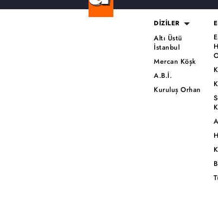
DİZİLER
E
E
Altı Üstü
H
İstanbul
O
Mercan Köşk
K
A.B.İ.
K
Kuruluş Orhan
S
K
A
H
K
B
T