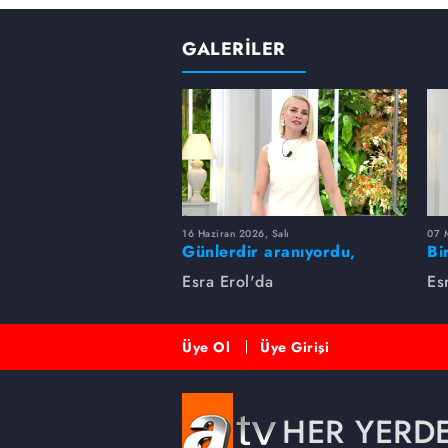
GALERİLER
16 Haziran 2026, Salı
07 
Günlerdir aranıyordu,
Bi
dakikalar içinde bulundu!
Es
Esra Erol'da
Es
Üye Ol
Üye Girişi
HER YERD