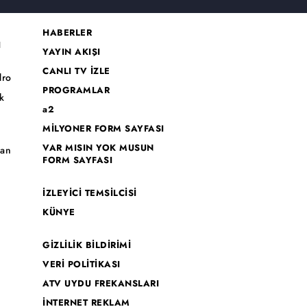
HABERLER
I
YAYIN AKIŞI
CANLI TV İZLE
dro
PROGRAMLAR
k
a2
MİLYONER FORM SAYFASI
o
VAR MISIN YOK MUSUN
han
FORM SAYFASI
İZLEYİCİ TEMSİLCİSİ
KÜNYE
GİZLİLİK BİLDİRİMİ
VERİ POLİTİKASI
ATV UYDU FREKANSLARI
İNTERNET REKLAM