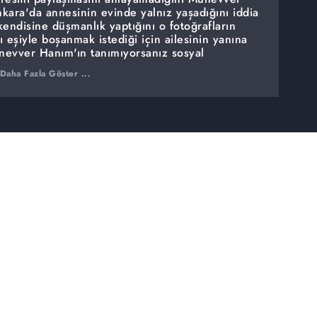
kara'da annesinin evinde yalnız yaşadığını iddia
 kendisine düşmanlık yaptığını o fotoğrafların
 eşiyle boşanmak istediği için ailesinin yanına
Münevver Hanım'ın tanımıyorsanız sosyal
flarını neden beğeniyorsunuz sorusunu sordu.
Daha Fazla Göster ...
 herkesin fotoğraflarını beğenebilir cevabını