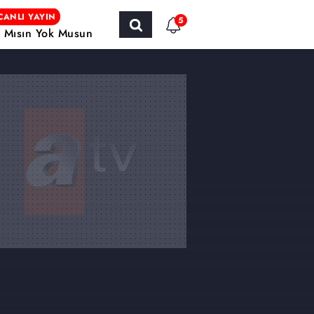
CANLI YAYIN
5
r Mısın Yok Musun