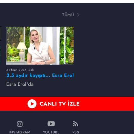
TÜMÜ
31 Mart 2026, Salı
ı
3.5 aydır kayıptı... Esra Erol
buldu!
Esra Erol'da
CANLI TV İZLE
INSTAGRAM
YOUTUBE
RSS