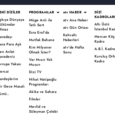
SKİ DİZİLER
PROGRAMLAR
atv HABER
DİZİ
KADROLAR
şkıya Dünyaya
Müge Anlı ile
atv Ana Haber
Altı Üstü
ükümdar
Tatlı Sert
atv Gün Ortası
İstanbul Ka
lmaz
Esra Erol'da
Kahvaltı
Mercan Köş
aradayı
Mutfak Bahane
Haberleri
Kadro
ara Para Aşk
Kim Milyoner
atv'de Hafta
A.B.İ. Kadr
en Anlat
Olmak İster?
Sonu
Kuruluş Or
aradeniz
Var Mısın Yok
Kadro
vrupa Yakası
Musun
ercai
Dizi TV
ardeşlerim
Nihat Hatipoğlu
Programları
ir Gece Masalı
Akika ve Sahara
ümü..
Filmler
Mevlid ve
Süleyman Çelebi