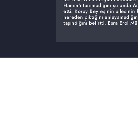
Hanım'ı tanımadığını şu anda An
etti. Koray Bey eşinin ailesinin
nereden çıktığını anlayamadığını
taşındığını belirtti. Esra Erol 
medyadaki Münevver'in fotoğra
Koray Bey sosyal medyada herkes
verdi.