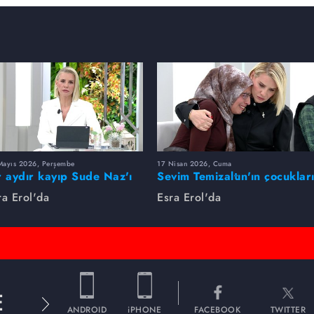
Mayıs 2026, Perşembe
17 Nisan 2026, Cuma
r aydır kayıp Sude Naz'ı
Sevim Temizaltın'ın çocuklar
ra Erol buldu
nerede?
ra Erol'da
Esra Erol'da
E
ANDROID
iPHONE
FACEBOOK
TWITTER