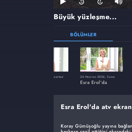
Büyük yüzleşme...
BÖLÜMLER
ı
8 Haziran 2026, Pazartesi
26 Haziran 2026, Cuma
Esra Erol'da
Esra Erol'da
Esra Erol'da atv ekran
Koray Gümüşoğlu yayına bağland
herkese rezil ettiğini ekrandak