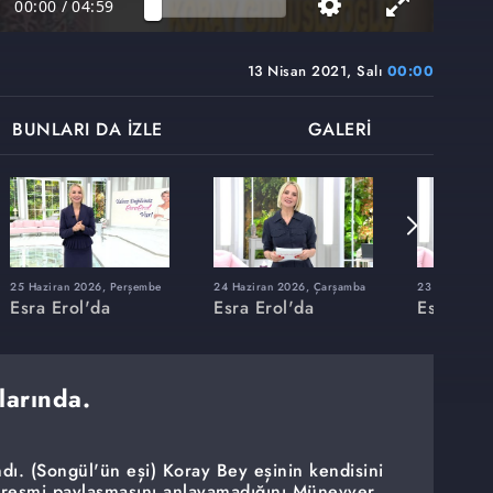
00:00
/
04:59
13 Nisan 2021, Salı
00:00
BUNLARI DA İZLE
GALERİ
25 Haziran 2026, Perşembe
24 Haziran 2026, Çarşamba
23 Haziran 20
Esra Erol'da
Esra Erol'da
Esra Erol
larında.
ı. (Songül'ün eşi) Koray Bey eşinin kendisini
i resmi paylaşmasını anlayamadığını Münevver