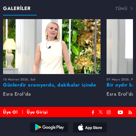
GALERİLER
TÜMÜ
16 Haziran 2026, Salı
07 Mayıs 2026, Pe
Günlerdir aranıyordu, dakikalar içinde
Bir aydır ka
bulundu!
buldu
Esra Erol'da
Esra Erol'da
Üye Ol
Üye Girişi
Reddet