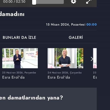
00:00
/
02:50
damadını
15 Nisan 2024, Pazartesi
00:00
BUNLARI DA İZLE
GALERİ
25 Haziran 2026, Perşembe
24 Haziran 2026, Çarşamba
23 Haziran 20
Esra Erol'da
Esra Erol'da
Esra Erol
en damatlarından yana?