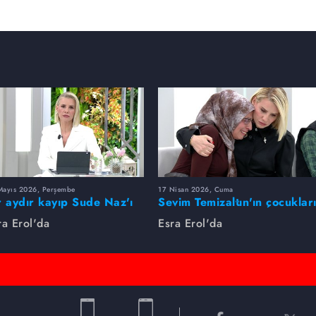
Mayıs 2026, Perşembe
17 Nisan 2026, Cuma
r aydır kayıp Sude Naz'ı
Sevim Temizaltın'ın çocuklar
ra Erol buldu
nerede?
ra Erol'da
Esra Erol'da