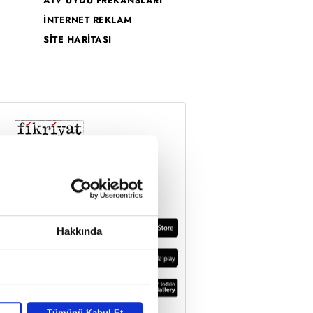
ATV UYDU FREKANSLARI
İNTERNET REKLAM
SİTE HARİTASI
Hakkında
Tümünü Kabul Et