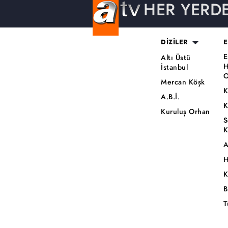
HER YERD
DİZİLER
E
E
Altı Üstü
H
İstanbul
O
Mercan Köşk
K
A.B.İ.
K
Kuruluş Orhan
S
K
A
H
K
B
T