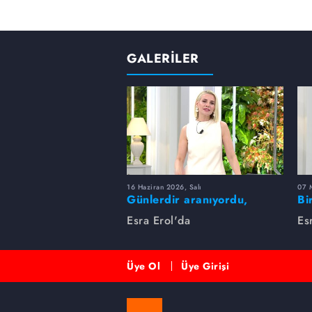
GALERİLER
16 Haziran 2026, Salı
07 
Günlerdir aranıyordu,
Bi
dakikalar içinde bulundu!
Es
Esra Erol'da
Es
Üye Ol
Üye Girişi