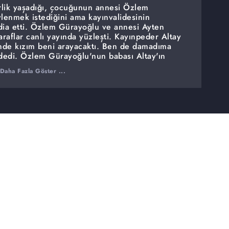
erlik yaşadığı, çocuğunun annesi Özlem
vlenmek istediğini ama kayınvalidesinin
ia etti. Özlem Gürayoğlu ve annesi Ayten
raflar canlı yayında yüzleşti. Kayınpeder Altay
de kızım beni arayacaktı. Ben de damadıma
edi. Özlem Gürayoğlu'nun babası Altay'ın
ı.
Daha Fazla Göster ...