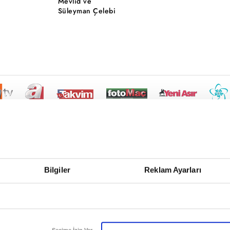
Mevlid ve
Süleyman Çelebi
Bilgiler
Reklam Ayarları
Seçime İzin Ver