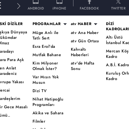
E
ANDROID
iPHONE
FACEBOOK
TWITTER
SKİ DİZİLER
PROGRAMLAR
atv HABER
DİZİ
KADROLAR
şkıya Dünyaya
Müge Anlı ile
atv Ana Haber
Altı Üstü
ükümdar
Tatlı Sert
atv Gün Ortası
İstanbul Ka
lmaz
Esra Erol'da
Kahvaltı
Mercan Köş
aradayı
Mutfak Bahane
Haberleri
Kadro
ara Para Aşk
Kim Milyoner
atv'de Hafta
A.B.İ. Kadr
en Anlat
Olmak İster?
Sonu
Kuruluş Or
aradeniz
Var Mısın Yok
Kadro
vrupa Yakası
Musun
ercai
Dizi TV
ardeşlerim
Nihat Hatipoğlu
Programları
ir Gece Masalı
Akika ve Sahara
ümü..
Filmler