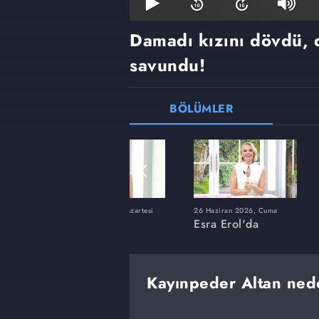
Damadı kızını dövdü, 
savundu!
BÖLÜMLER
ı
8 Haziran 2026, Pazartesi
26 Haziran 2026, Cuma
Esra Erol'da
Esra Erol'da
Kayınpeder Altan ned