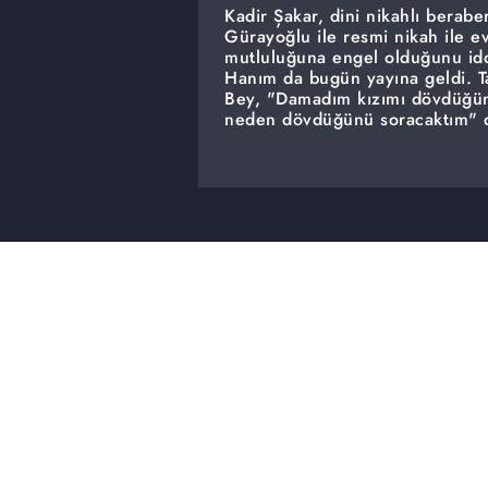
Kadir Şakar, dini nikahlı berab
Gürayoğlu ile resmi nikah ile e
mutluluğuna engel olduğunu idd
Hanım da bugün yayına geldi. Ta
Bey, "Damadım kızımı dövdüğün
neden dövdüğünü soracaktım" d
sözleri stüdyoda gerginlik yaratt