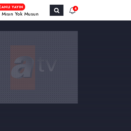
CANLI YAYIN
4
r Mısın Yok Musun