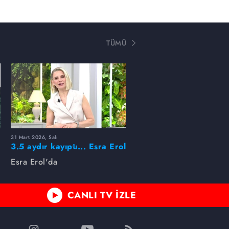
TÜMÜ
31 Mart 2026, Salı
ı
3.5 aydır kayıptı... Esra Erol
buldu!
Esra Erol'da
CANLI TV İZLE