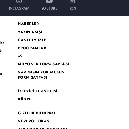
INSTAGRAM
YOUTUBE
RSS
HABERLER
I
YAYIN AKIŞI
CANLI TV İZLE
dro
PROGRAMLAR
k
a2
MİLYONER FORM SAYFASI
o
VAR MISIN YOK MUSUN
han
FORM SAYFASI
İZLEYİCİ TEMSİLCİSİ
KÜNYE
GİZLİLİK BİLDİRİMİ
VERİ POLİTİKASI