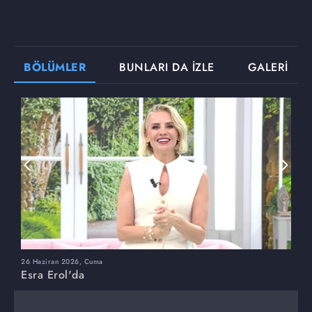
BÖLÜMLER
BUNLARI DA İZLE
GALERİ
26 Haziran 2026, Cuma
2
Esra Erol'da
E