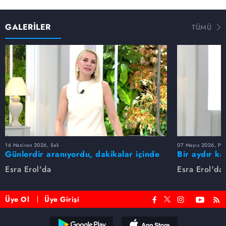
GALERİLER
TÜMÜ
16 Haziran 2026, Salı
07 Mayıs 2026, Pe
Günlerdir aranıyordu, dakikalar içinde
Bir aydır ka
bulundu!
buldu
Esra Erol'da
Esra Erol'da
Üye Ol
Üye Girişi