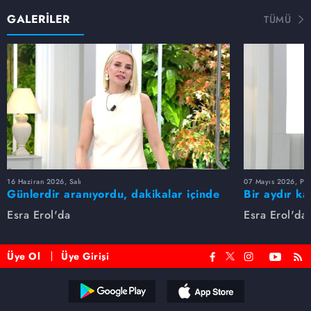
GALERİLER
TÜMÜ
16 Haziran 2026, Salı
07 Mayıs 2026, Pe
Günlerdir aranıyordu, dakikalar içinde
Bir aydır ka
bulundu!
buldu
Esra Erol'da
Esra Erol'da
Üye Ol
Üye Girişi
Reddet