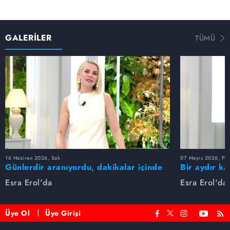
GALERİLER
TÜMÜ
16 Haziran 2026, Salı
07 Mayıs 2026, Pe
Günlerdir aranıyordu, dakikalar içinde
Bir aydır ka
bulundu!
buldu
Esra Erol'da
Esra Erol'da
Üye Ol
Üye Girişi