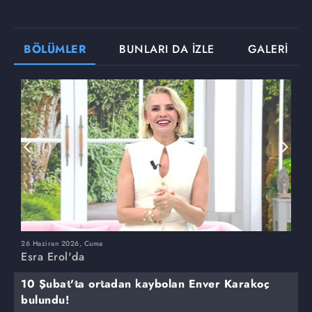
BÖLÜMLER
BUNLARI DA İZLE
GALERİ
26 Haziran 2026, Cuma
2
Esra Erol'da
E
10 Şubat'ta ortadan kaybolan Enver Karakoç
bulundu!