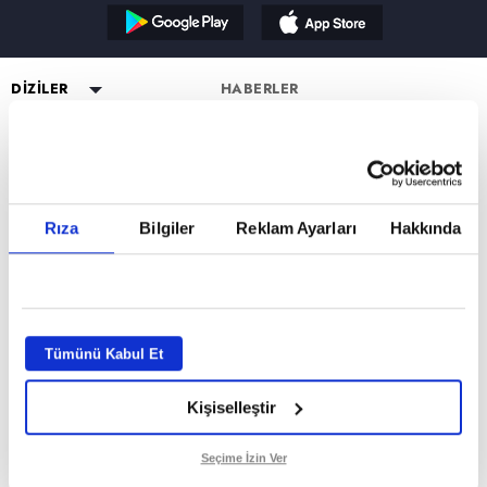
Reddet
DİZİLER
HABERLER
YAYIN AKIŞI
Altı Üstü İstanbul
ESKİ DİZİLER
CANLI TV İZLE
Mercan Köşk
Eşkıya Dünyaya Hükümdar
PROGRAMLAR
Olmaz
PROGRAMLAR
A.B.İ.
Müge Anlı ile Tatlı Sert
atv HABER
Karadayı
a2
Kuruluş Orhan
Esra Erol'da
atv Ana Haber
DİZİ KADROLARI
Rıza
Bilgiler
Reklam Ayarları
Hakkında
Kara Para Aşk
MİLYONER FORM SAYFASI
Mutfak Bahane
atv Gün Ortası
Altı Üstü İstanbul Kadro
Sen Anlat Karadeniz
VAR MISIN YOK MUSUN FORM
Kim Milyoner Olmak İster?
Kahvaltı Haberleri
Mercan Köşk Kadro
SAYFASI
Avrupa Yakası
Var Mısın Yok Musun
atv'de Hafta Sonu
A.B.İ. Kadro
Hercai
Dizi TV
Kuruluş Orhan Kadro
İZLEYİCİ TEMSİLCİSİ
Kardeşlerim
Tümünü Kabul Et
Nihat Hatipoğlu
KÜNYE
Bir Gece Masalı
Programları
Kişiselleştir
Tümü..
Akika ve Sahara
GİZLİLİK BİLDİRİMİ
Filmler
VERİ POLİTİKASI
Seçime İzin Ver
Mevlid ve Süleyman Çelebi
ATV UYDU FREKANSLARI