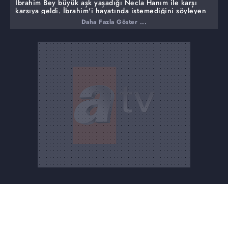
İbrahim Bey büyük aşk yaşadığı Necla Hanım ile karşı
karşıya geldi. İbrahim'i hayatında istemediğini söyleyen
Necla Hanım programdan çıkınca kapısına geliceğini
Daha Fazla Göster ...
söyledi. "Benim için bu ilişki bitti" diyen İbrahim Bey,
Necla Hanım'ın çok fazla alkol tükettiğini iddia etti.