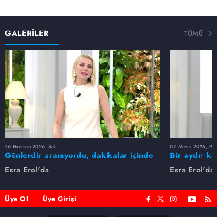
GALERİLER
TÜMÜ
16 Haziran 2026, Salı
07 Mayıs 2026, Pe
Günlerdir aranıyordu, dakikalar içinde
Bir aydır ka
bulundu!
buldu
Esra Erol'da
Esra Erol'da
Üye Ol
Üye Girişi