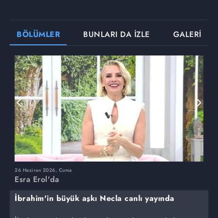
BÖLÜMLER
BUNLARI DA İZLE
GALERİ
26 Haziran 2026, Cuma
2
Esra Erol'da
E
İbrahim'in büyük aşkı Necla canlı yayında