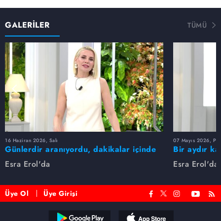
GALERİLER
TÜMÜ
16 Haziran 2026, Salı
07 Mayıs 2026, Pe
Günlerdir aranıyordu, dakikalar içinde
Bir aydır ka
bulundu!
buldu
Esra Erol'da
Esra Erol'da
Üye Ol
Üye Girişi