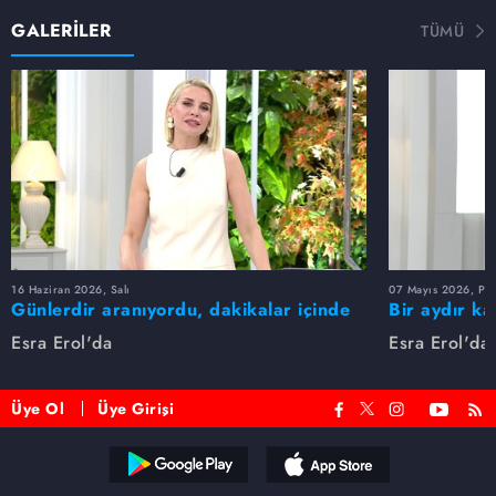
GALERİLER
TÜMÜ
16 Haziran 2026, Salı
07 Mayıs 2026, Pe
Günlerdir aranıyordu, dakikalar içinde
Bir aydır ka
bulundu!
buldu
Esra Erol'da
Esra Erol'da
Üye Ol
Üye Girişi
Reddet