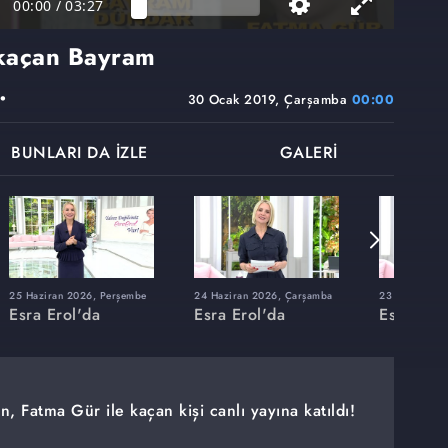
00:00
/
03:27
 kaçan Bayram
.
30 Ocak 2019, Çarşamba
00:00
BUNLARI DA İZLE
GALERİ
25 Haziran 2026, Perşembe
24 Haziran 2026, Çarşamba
23 Haziran 20
Esra Erol'da
Esra Erol'da
Esra Erol
n, Fatma Gür ile kaçan kişi canlı yayına katıldı!