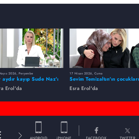
Mayıs 2026, Perşembe
17 Nisan 2026, Cuma
r aydır kayıp Sude Naz'ı
Sevim Temizaltın'ın çocuklar
ra Erol buldu
nerede?
ra Erol'da
Esra Erol'da
E
ANDROID
iPHONE
FACEBOOK
TWITTER