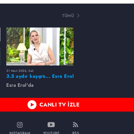
TÜMÜ
31 Mart 2026, Salı
ı
3.5 aydır kayıptı... Esra Erol
buldu!
Esra Erol'da
CANLI TV İZLE
INSTAGRAM
YOUTUBE
RSS