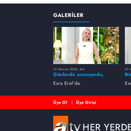
GALERİLER
16 Haziran 2026, Salı
07 
Günlerdir aranıyordu,
Bi
dakikalar içinde bulundu!
Es
Esra Erol'da
Es
Üye Ol
Üye Girişi
HER YERD