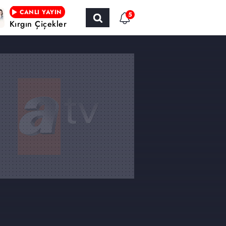
CANLI YAYIN
5
Kırgın Çiçekler