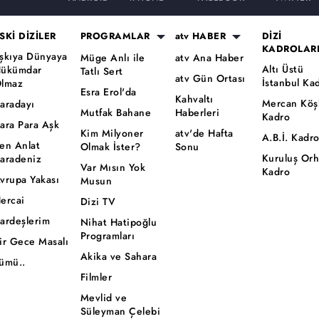
SKİ DİZİLER
PROGRAMLAR
atv HABER
DİZİ
KADROLAR
şkıya Dünyaya
Müge Anlı ile
atv Ana Haber
Altı Üstü
ükümdar
Tatlı Sert
atv Gün Ortası
İstanbul Ka
lmaz
Esra Erol'da
Kahvaltı
Mercan Köş
aradayı
Mutfak Bahane
Haberleri
Kadro
ara Para Aşk
Kim Milyoner
atv'de Hafta
A.B.İ. Kadr
en Anlat
Olmak İster?
Sonu
Kuruluş Or
aradeniz
Var Mısın Yok
Kadro
vrupa Yakası
Musun
ercai
Dizi TV
ardeşlerim
Nihat Hatipoğlu
Programları
ir Gece Masalı
Akika ve Sahara
ümü..
Filmler
Mevlid ve
Süleyman Çelebi