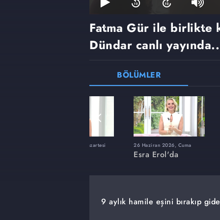
Fatma Gür ile birlikte
Dündar canlı yayında..
BÖLÜMLER
ı
8 Haziran 2026, Pazartesi
26 Haziran 2026, Cuma
Esra Erol'da
Esra Erol'da
9 aylık hamile eşini bırakıp gide