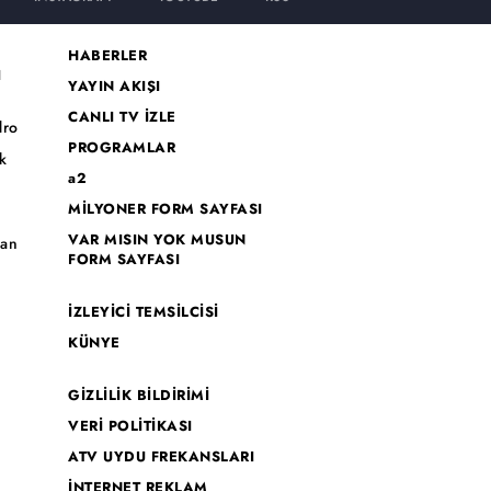
HABERLER
I
YAYIN AKIŞI
CANLI TV İZLE
dro
PROGRAMLAR
k
a2
MİLYONER FORM SAYFASI
o
VAR MISIN YOK MUSUN
han
FORM SAYFASI
İZLEYİCİ TEMSİLCİSİ
KÜNYE
GİZLİLİK BİLDİRİMİ
VERİ POLİTİKASI
ATV UYDU FREKANSLARI
İNTERNET REKLAM