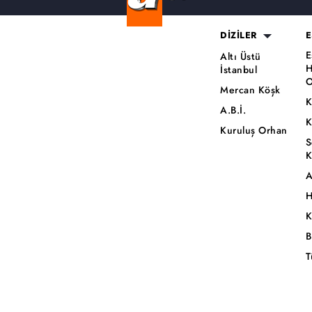
DİZİLER
E
E
Altı Üstü
H
İstanbul
O
Mercan Köşk
K
A.B.İ.
K
Kuruluş Orhan
S
K
A
H
K
B
T