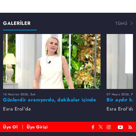
GALERİLER
TÜMÜ
16 Haziran 2026, Salı
07 Mayıs 2026, Pe
Günlerdir aranıyordu, dakikalar içinde
Bir aydır ka
bulundu!
buldu
Esra Erol'da
Esra Erol'da
Üye Ol
Üye Girişi