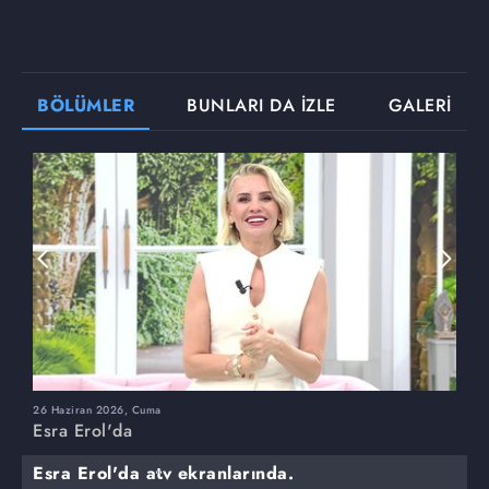
BÖLÜMLER
BUNLARI DA İZLE
GALERİ
26 Haziran 2026, Cuma
2
Esra Erol'da
E
Esra Erol'da atv ekranlarında.