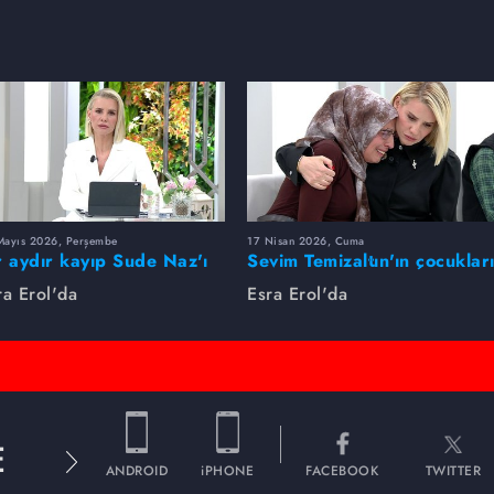
Mayıs 2026, Perşembe
17 Nisan 2026, Cuma
r aydır kayıp Sude Naz'ı
Sevim Temizaltın'ın çocuklar
ra Erol buldu
nerede?
ra Erol'da
Esra Erol'da
E
ANDROID
iPHONE
FACEBOOK
TWITTER