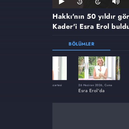
Hakkı'nın 50 yıldır gö
Kader'i Esra Erol buldu
BÖLÜMLER
ı
8 Haziran 2026, Pazartesi
26 Haziran 2026, Cuma
Esra Erol'da
Esra Erol'da