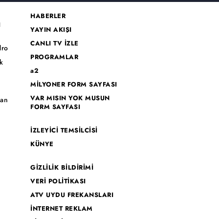
HABERLER
I
YAYIN AKIŞI
CANLI TV İZLE
dro
PROGRAMLAR
k
a2
MİLYONER FORM SAYFASI
o
VAR MISIN YOK MUSUN
han
FORM SAYFASI
İZLEYİCİ TEMSİLCİSİ
KÜNYE
GİZLİLİK BİLDİRİMİ
VERİ POLİTİKASI
ATV UYDU FREKANSLARI
İNTERNET REKLAM