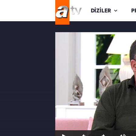
DİZİLER
P