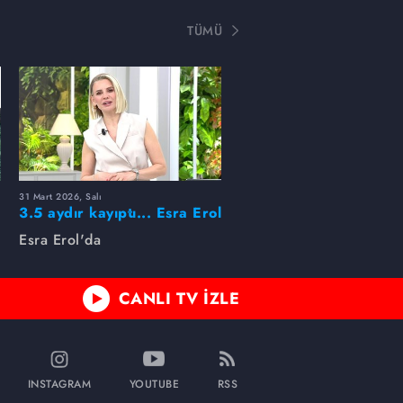
TÜMÜ
31 Mart 2026, Salı
ı
3.5 aydır kayıptı... Esra Erol
buldu!
Esra Erol'da
CANLI TV İZLE
INSTAGRAM
YOUTUBE
RSS