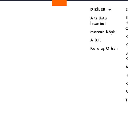
DİZİLER
E
E
Altı Üstü
H
İstanbul
O
Mercan Köşk
K
A.B.İ.
K
Kuruluş Orhan
S
K
A
H
K
B
T