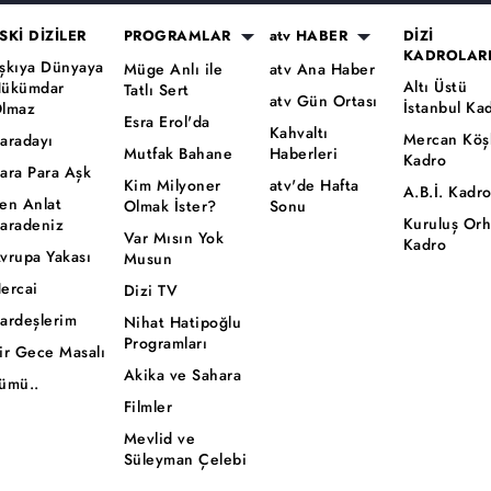
SKİ DİZİLER
PROGRAMLAR
atv HABER
DİZİ
KADROLAR
şkıya Dünyaya
Müge Anlı ile
atv Ana Haber
Altı Üstü
ükümdar
Tatlı Sert
atv Gün Ortası
İstanbul Ka
lmaz
Esra Erol'da
Kahvaltı
Mercan Köş
aradayı
Mutfak Bahane
Haberleri
Kadro
ara Para Aşk
Kim Milyoner
atv'de Hafta
A.B.İ. Kadr
en Anlat
Olmak İster?
Sonu
Kuruluş Or
aradeniz
Var Mısın Yok
Kadro
vrupa Yakası
Musun
ercai
Dizi TV
ardeşlerim
Nihat Hatipoğlu
Programları
ir Gece Masalı
Akika ve Sahara
ümü..
Filmler
Mevlid ve
Süleyman Çelebi