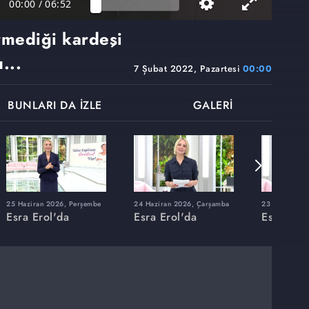
00:00
/
06:52
rmediği kardeşi
...
7 Şubat 2022, Pazartesi
00:00
BUNLARI DA İZLE
GALERİ
25 Haziran 2026, Perşembe
24 Haziran 2026, Çarşamba
23 Haziran 20
Esra Erol'da
Esra Erol'da
Esra Erol