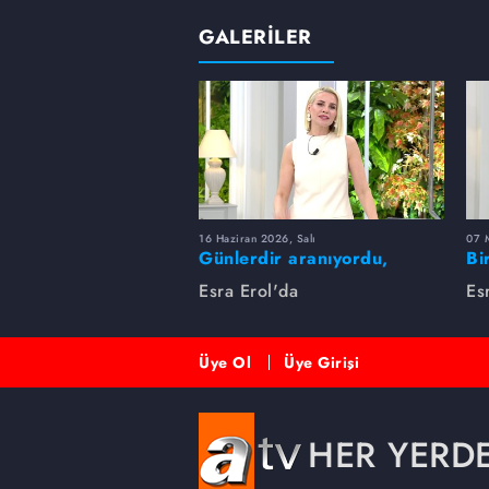
GALERİLER
16 Haziran 2026, Salı
07 
Günlerdir aranıyordu,
Bi
dakikalar içinde bulundu!
Es
Esra Erol'da
Es
Üye Ol
Üye Girişi
HER YERD