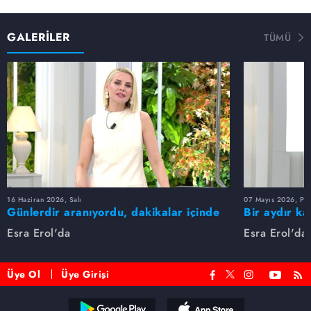
GALERİLER
TÜMÜ
16 Haziran 2026, Salı
07 Mayıs 2026, Pe
Günlerdir aranıyordu, dakikalar içinde
Bir aydır ka
bulundu!
buldu
Esra Erol'da
Esra Erol'da
Üye Ol
Üye Girişi