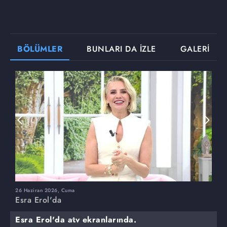
BÖLÜMLER
BUNLARI DA İZLE
GALERİ
26 Haziran 2026, Cuma
2
Esra Erol'da
E
Esra Erol'da atv ekranlarında.