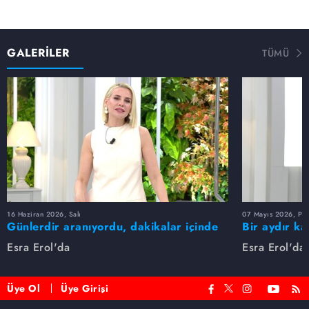
GALERİLER
TÜMÜ
16 Haziran 2026, Salı
07 Mayıs 2026, Pe
Günlerdir aranıyordu, dakikalar içinde
Bir aydır ka
bulundu!
buldu
Esra Erol'da
Esra Erol'da
Üye Ol
Üye Girişi